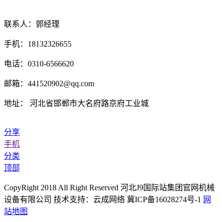
联系人：郭经理
手机：18132326655
电话：0310-6566620
邮箱：441520902@qq.com
地址： 河北省邯郸市大名府路京府工业城
分享
手机
分类
顶部
CopyRight 2018 All Right Reserved 河北J9国际站集团官网机械
设备有限公司 技术支持：云成网络 冀ICP备16028274号-1
网
站地图