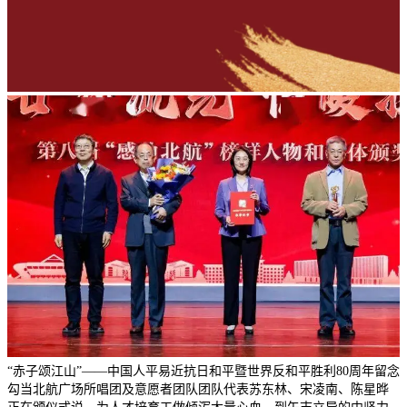
“赤子颂江山”——中国人平易近抗日和平暨世界反和平胜利80周年留念
勾当北航广场所唱团及意愿者团队团队代表苏东林、宋凌南、陈星晔