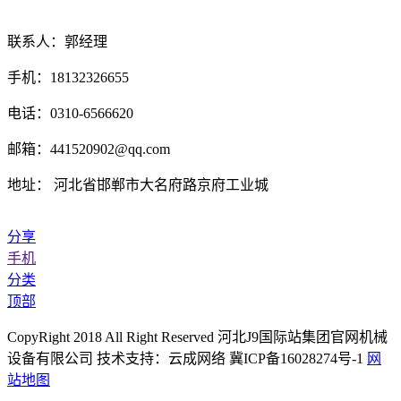
联系人：郭经理
手机：18132326655
电话：0310-6566620
邮箱：441520902@qq.com
地址： 河北省邯郸市大名府路京府工业城
分享
手机
分类
顶部
CopyRight 2018 All Right Reserved 河北J9国际站集团官网机械
设备有限公司 技术支持：云成网络 冀ICP备16028274号-1
网
站地图