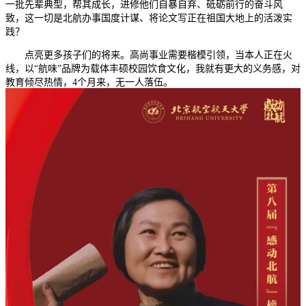
一批先辈典型，帮其成长，进修他们自暴自弃、砥砺前行的奋斗风
致，这一切是北航办事国度计谋、将论文写正在祖国大地上的活泼实
践？
点亮更多孩子们的将来。高尚事业需要楷模引领，当本人正在火
线，以“航味”品牌为载体丰硕校园饮食文化，我就有更大的义务感，对
教育倾尽热情，4个月来，无一人落伍。