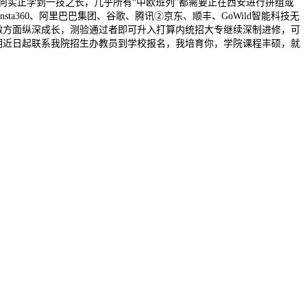
何实正学到一技之长，几乎所有“中欧班列”都需要正在西安进行拼组或
a360、阿里巴巴集团、谷歌、腾讯②京东、顺丰、GoWild智能科技无
做方面纵深成长，测验通过者即可升入打算内统招大专继续深制进修，可
期近日起联系我院招生办教员到学校报名，我培育你，学院课程丰硕，就