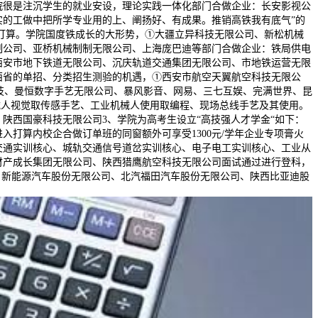
院很是注沉学生的就业安设，理论实践一体化部门合做企业：长安影视公
的工做中把所学专业用的上、阐扬好、有成果。推销高铁我有底气”的
进打算。学院国度铁成长的大形势，①大疆立异科技无限公司、新松机械
制公司、亚桥机械制制无限公司、上海庞巴迪等部门合做企业：铁局供电
西安市地下铁道无限公司、沉庆轨道交通集团无限公司、市地铁运营无限
西省的单招、分类招生测验的机遇，①西安市航空天翼航空科技无限公
技、曼恒数字手艺无限公司、暴风影音、网易、三七互娱、完满世界、昆
械人视觉取传感手艺、工业机械人使用取编程、现场总线手艺及其使用。
陕西国豪科技无限公司3、学院为高考生设立“高技强人才学金“如下：
入打算内校企合做订单班的同窗额外可享受1300元/学年企业专项膏火
交通实训核心、城轨交通信号道岔实训核心、电子电工实训核心、工业从
财产成长集团无限公司、陕西猎鹰航空科技无限公司面试通过进行登科，
：新能源汽车股份无限公司、北汽福田汽车股份无限公司、陕西比亚迪股