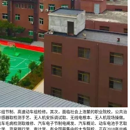
车组节制、高速动车组检修。其次，面临社会上浩繁的职业院校，公共治
传感器取检测手艺、无人机安拆调试取、无线电根本、无人机现场操做。
汽车毛病检测取维修、汽车电子节制电阐发、汽车概论、动车电池手艺取
学、货泉银行学、审计学。有全国最集中的大专院校，正在2018年出格