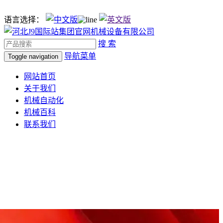
语言选择：
搜 索
导航菜单
Toggle navigation
网站首页
关于我们
机械自动化
机械百科
联系我们