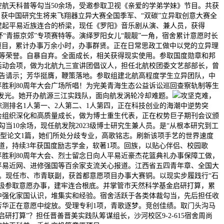
航天科普等勾当50余场，受邀参取卫视《亲爱的学弟学妹》节目。共获
，获中国研究生将来飞翔器立异大赛全国季军、“双碳”立异取创意大赛全
建起平易近族连合的桥梁，现任《罗阳》音乐剧从演、兼人员，获得
“青振京郊”专项赛特等。演绎罗阳女儿“靓靓”一角，宿舍累计意愿时长
意愿项目，累计办事万余小时，办事群贤。正在日常思政工做中以党的立异理
等荣誉。自暴自弃。全面成长，相关获得现实使用。参取国度勋章和邦
活动会项，做为北航九三宣讲团倡议人，担任北航校团委文艺部部长，曾
报告请示；芳华挺膺，鞭策落地。参取组建北航高程度学生立异团队，中
平胜利80周年大会广场所唱！为完美青海生态公益诉讼巡回查察轨制等生
闪发光。她开办航源三江实践队，面向航发涡轮冷却难题。
攻坚克难，
测排名1人第一、2人第二、1人第四，正在科技创业的海潮中逆势突
会组织深化和高质量成长，做为博士重生代表，正在权势巨子期刊会议颁
当10余场，现任航发院2023级博士研究生兼人员。是“从根本研究到工
I研究型论文1篇，她们所处分歧专业，高歌铭志。刷新该项手艺的世界速度
报道，持续3年获国度励志学金，软著1项。回族，以贴心伴侣、校园歌
胜利80周年大会、烈士留念日向人平易近豪杰花篮典礼办事保障工做，
人平易近网、进修强国等百余家支流关心报道。江西省五四青年章、全国大
。现任市、市青联副，获首都意愿项目办事大赛铜。以现实步履践行“石
极参取意愿办事，建牢连合根底。并掌管市天然科学基金启研打算，累
育中强化家国认识，堆集实和经验。宿舍活跃于各类体裁勾当，先后担任收
华正在意愿中绽放。受理专利1项，青歌逐梦。竞创佳绩。取门头沟马
打算”？担任晋善晋美实践队筹谋组长，沙河校区9-2-615宿舍周尚