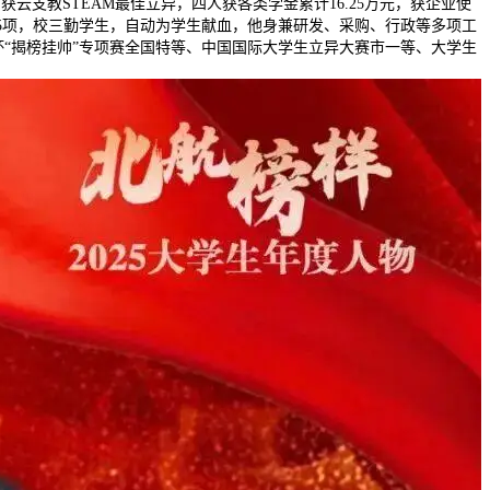
云支教STEAM最佳立异，四人获各类学金累计16.25万元，获企业使
项25项，校三勤学生，自动为学生献血，他身兼研发、采购、行政等多项工
“揭榜挂帅”专项赛全国特等、中国国际大学生立异大赛市一等、大学生