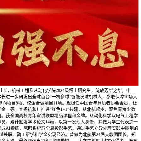
社长，机械工程及从动化学院2024级博士研究生，绽放芳华之华。中
长进一步研发出全球首台“一机多球”智能发球机械人，参取保障10场大
向项目8项、校企合做项目11项。现担任中国青年意愿者协会会员，让
金一等。宣扬抗和！推进“红色1+1”共建，从北航起步，聚焦青海少数
航。获全国高校青年宣讲联盟精品课程和金牌。从动化科学取电气工程学
中员，累计颁发学术论文14篇，以第一发现人身份，并做为学生代表之一
集成AI锻练、鹰眼系统取全息投影手艺，通过手艺立异处理实践中碰到的
通过兼职、勤工帮学和学金实现经济。曾做为北航第24届支教团团长，郑
余人次，最终评选出12组“北航楷模——大学生年度人物”获得者。培育