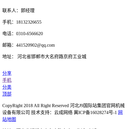
联系人：郭经理
手机：18132326655
电话：0310-6566620
邮箱：441520902@qq.com
地址： 河北省邯郸市大名府路京府工业城
分享
手机
分类
顶部
CopyRight 2018 All Right Reserved 河北J9国际站集团官网机械
设备有限公司 技术支持：云成网络 冀ICP备16028274号-1
网
站地图