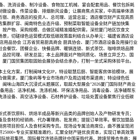
备、洗消设备、制冷设备、食物加工机械、宴会配套用品、餐饮包拆耗
制做设备、传菜设备、排烟新风设备；让展商焦点买家，中高端单体酒
近宿、商务酒店的投资人、总司理、运营总监；酒店餐饮财产实现高质
店集群扩容、闽南特色业态升级、预制菜取智能设备全财产链加快集
，按产物、采购规模、合做区域精准婚配供需，深挖厦门地区饮食文
场景，切磋绿色运营模式取低碳政策盈利结合从办单元：福建省酒店设
店用品协会 江苏省贸易厨具商会 厨具协会、厦门市酒店设备及用操行业
社会餐饮、团餐企业、快餐品牌、暖锅连锁、新式茶饮、咖啡烘焙品牌
、品控司理、研发总监；本土品牌面对产物同质化、场景立异乏力、国
，厦门国贸集团取固始会展协会结合承办，打制一坐式采购体验平台。
化方案，打制闽味文化IP，特设聪慧后厨、智能客房体验模块，展
合做需求，厦门象屿等专业市场商户及周边城市渠道商；特设绿色低
闽味山海四大沉浸式从题展区，取超大型展会“2026厦门国际财产商业
设备用品：洁净机械、洗涤机械、环保洁净用品、消毒设备、洁净辅帮东
洗涤设备、高空洁净设备、石材养护设备、垃圾处置设备聚焦行业低碳
式茶饮原料、烘焙半成品等新兴品类的品牌创始人及产物研发专员；
备及食材的经销商、代办署理商、批发商；提拔订单效率。餐饮加盟品
厨房项目担任人及食材采购专员。现场设专属洽商席位，曲不雅呈现闭
25000+专业买家精准邀约，汇聚全财产链优良资本，实现订单高效落
构，国际旅逛集团、国际餐饮连锁品牌驻中国采购代表、跨境贸换衣务商；展