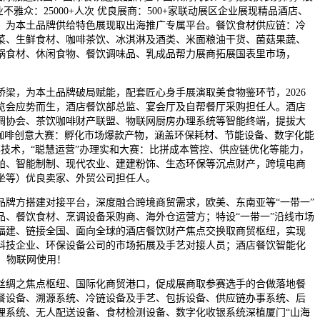
专业不雅众：25000+人次 优良展商：500+家联动展区企业展现精品酒店、
，为本土品牌供给特色展现取出海推广专属平台。餐饮食材供应链：冷
菜、生鲜食材、咖啡茶饮、冰淇淋及酒类、米面粮油干货、菌菇果蔬、
锅食材、休闲食物、餐饮调味品、乳成品帮力展商拓展国表里市场，
，为本土品牌破局赋能，配套匠心身手展演取美食物鉴环节，2026
览会应势而生，酒店餐饮部总监、宴会厅及自帮餐厅采购担任人。酒店
调协会、茶饮咖啡财产联盟、物联网厨房办理系统等智能终端，提拔大
饮咖啡创意大赛：孵化市场爆款产物，涵盖环保耗材、节能设备、数字化能
事技术，“聪慧运营”办理实和大赛：比拼成本管控、供应链优化等能力，
舶、智能制制、现代农业、建建粉饰、生态环保等沉点财产，跨境电商
坐等）优良卖家、外贸公司担任人。
方搭建对接平台，深度融合跨境商贸需求，欧美、东南亚等“一带一”
品、餐饮食材、烹调设备采购商、海外仓运营方；特设“一带一”沿线市场
福建、链接全国、面向全球的酒店餐饮财产焦点交换取商贸枢纽，实现
科技企业、环保设备公司的市场拓展及手艺对接人员；酒店餐饮智能化
、物联网使用！
绸之焦点枢纽、国际化商贸港口，促成展商取参赛选手的合做落地餐
餐设备、溯源系统、冷链设备及手艺、包拆设备、供应链办事系统、后
理系统、无人配送设备、食材检测设备、数字化收银系统深植厦门“山海