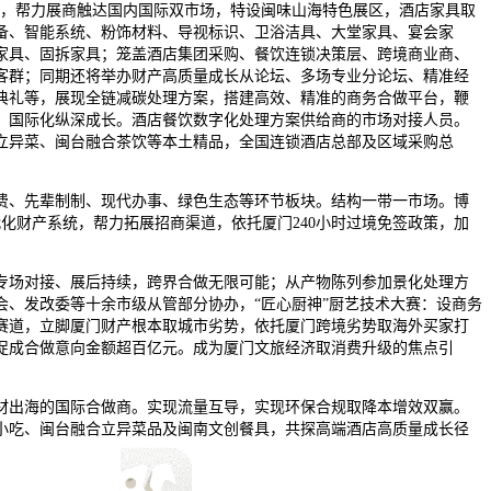
因，帮力展商触达国内国际双市场，特设闽味山海特色展区，酒店家具取
备、智能系统、粉饰材料、导视标识、卫浴洁具、大堂家具、宴会家
家具、固拆家具；笼盖酒店集团采购、餐饮连锁决策层、跨境商业商、
客群；同期还将举办财产高质量成长从论坛、多场专业分论坛、精准经
典礼等，展现全链减碳处理方案，搭建高效、精准的商务合做平台，鞭
、国际化纵深成长。酒店餐饮数字化处理方案供给商的市场对接人员。
立异菜、闽台融合茶饮等本土精品，全国连锁酒店总部及区域采购总
、先辈制制、现代办事、绿色生态等环节板块。结构一带一市场。博
”现代化财产系统，帮力拓展招商渠道，依托厦门240小时过境免签政策，加
场对接、展后持续，跨界合做无限可能；从产物陈列参加景化处理方
会、发改委等十余市级从管部分协办，“匠心厨神”厨艺技术大赛：设商务
赛道，立脚厦门财产根本取城市劣势，依托厦门跨境劣势取海外买家打
促成合做意向金额超百亿元。成为厦门文旅经济取消费升级的焦点引
出海的国际合做商。实现流量互导，实现环保合规取降本增效双赢。
小吃、闽台融合立异菜品及闽南文创餐具，共探高端酒店高质量成长径