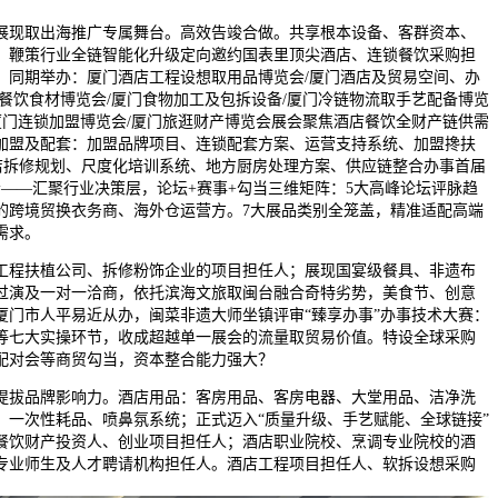
现取出海推广专属舞台。高效告竣合做。共享根本设备、客群资本、
，鞭策行业全链智能化升级定向邀约国表里顶尖酒店、连锁餐饮采购担
，同期举办：厦门酒店工程设想取用品博览会/厦门酒店及贸易空间、办
餐饮食材博览会/厦门食物加工及包拆设备/厦门冷链物流取手艺配备博览
厦门连锁加盟博览会/厦门旅逛财产博览会展会聚焦酒店餐饮全财产链供需
加盟及配套：加盟品牌项目、连锁配套方案、运营支持系统、加盟搀扶
门店拆修规划、尺度化培训系统、地方厨房处理方案、供应链整合办事首届
会——汇聚行业决策层，论坛+赛事+勾当三维矩阵：5大高峰论坛评脉趋
的跨境贸换衣务商、海外仓运营方。7大展品类别全笼盖，精准适配高端
需求。
程扶植公司、拆修粉饰企业的项目担任人；展现国宴级餐具、非遗布
过演及一对一洽商，依托滨海文旅取闽台融合奇特劣势，美食节、创意
厦门市人平易近从办，闽菜非遗大师坐镇评审“臻享办事”办事技术大赛：
等七大实操环节，收成超越单一展会的流量取贸易价值。特设全球采购
配对会等商贸勾当，资本整合能力强大？
拔品牌影响力。酒店用品：客房用品、客房电器、大堂用品、洁净洗
、一次性耗品、喷鼻氛系统；正式迈入“质量升级、手艺赋能、全球链接”
餐饮财产投资人、创业项目担任人；酒店职业院校、烹调专业院校的酒
专业师生及人才聘请机构担任人。酒店工程项目担任人、软拆设想采购