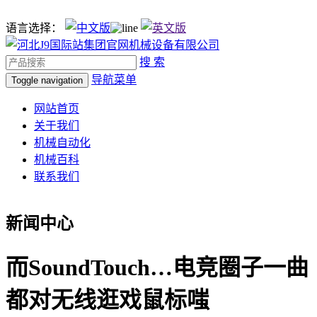
语言选择：
搜 索
导航菜单
Toggle navigation
网站首页
关于我们
机械自动化
机械百科
联系我们
新闻中心
而SoundTouch…电竞圈子一曲
都对无线逛戏鼠标嗤