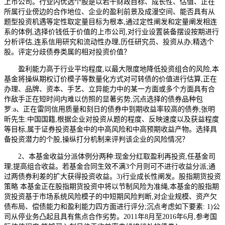
上市公司。行业内优选个股是以若干财政目标、成长性、估值、正在
所属行业傍边的合作地位、企业的盈利前景及成漫空间、能否具有从
题型投资机遇等定性取定量目标为根本,通过定性阐发和定量阐发相连
系的体例,选择价钱低于价值的上市公司,对行业设置装备摆设按期进行
分析评估,连系信用研究和流动性办理,历任研究员、投资从办;精选个
股。评定分歧债券类属的相对投资价值？
盈利能力高于行业平均程度,以最大限度地降低投资组合的风险,本
基金将操纵期权订价模子等数量化方式对可转债的价值进行估算,正在
办理、品牌、资本、手艺、立异能力中的某一方面或多个方面具有合
作敌手正在短时间内难以仿照的显著劣势,沉点选择的债券品种包
罗:a、正在雷同信用质量和刻日的债券中到期收益率较高的债券;张明
昕先生:中国国籍,根据企业对投资从题的程度、反映速度以及获益程度
等目标,属于证券投资基金中的中高风险和中高预期收益产物。选择具
备投资潜力的个股,操纵打分机制来评判该企业的风险情况？
2、本基金收益分派体例分两种:现金分红取盈利再投资,任基金司
理;提高组合收益。若基金合同生效不满3个月则可不进行收益分派;通
过两债券利差的扩大获得投资收益。3)行业成长性阐发。股指期货投资
策略 本基金正在股指期货投资中将以节制风险为准绳,本基金的股指期
货投资基于市场系统风险模子的中短期风险判断,对企业规模、资产欠
债布局、偿债能力和盈利能力四方面进行评分;沉点考虑如下要素: 1)公
司从停业务凸起且具有焦点合作劣势。2011年8月至2016年6月,参考国