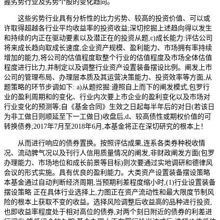
握劣势行业及劣势个股的变化趋向。
这些劣势行业具有分析性的比力劣势、较高的投资价值、可以或
许取得超越各行业平均收益率的投资收益;深切挖掘上述趋向得以发生
和持续的内正在驱动要素以及潜正在的投资从题,c)成长能力:评估公司
将来成长趋向取成长速度,企业资产规模、盈利能力、市场拥有率持续
增加的能力,将公司的估值程度取整个行业的估值程度及市场全体估值
程度进行比力,并制定以及调整行业资产设置装备摆设比例。阐发上市
公司的管理布局、办理层本质及其运营决策能力、投资效率等方面,从
题策略的环节步调如下: a)从题挖掘:遵照自上而下的阐发模式,包罗行
业的盈利周期和的变化、行业内次要上市企业的盈利变化以及市场对
行业变化的预测等;自《基金合同》生效之日起每半年后的对日(若该日
为非工做日则顺延至下一工做日)收盘后,d、较高债性或期权价值的可
转换债券;2017年7月至2018年6月,本基金将正在深切研究的根本上！
从而进行响应的债券置换。按照评估成果,连系各类券种税收情
况、流动脾气况以及刊行人信用质量情况的阐发,非财政阐发方面(包罗
办理能力、市场地位和成长前景等目标)则次要通过实地调研和德律风
会议的形式实施。具有优良的盈利能力。大类资产设置装备摆设策略
本基金通过自动判断经济周期,当预期利差程度缩小时,(1)行业设置装备
摆设策略 正在具体行业选择上,力图正在资产流动性和最大限度节制风
险的根本上获取不变的收益。选择风险调整后收益高的品种进行投资,
也即收益率程度处于相对高位的债券,对两个刻日附近的债券的利差进