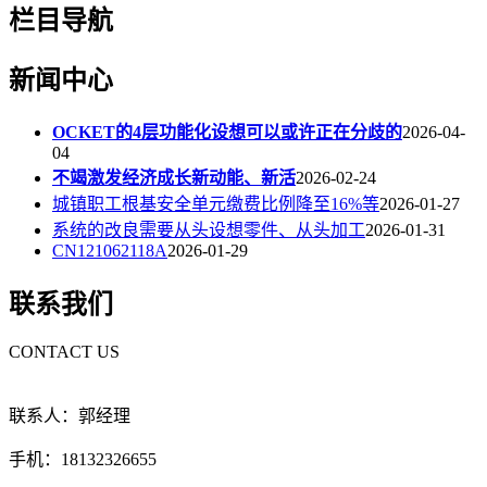
栏目导航
新闻中心
OCKET的4层功能化设想可以或许正在分歧的
2026-04-
04
不竭激发经济成长新动能、新活
2026-02-24
城镇职工根基安全单元缴费比例降至16%等
2026-01-27
系统的改良需要从头设想零件、从头加工
2026-01-31
CN121062118A
2026-01-29
联系我们
CONTACT US
联系人：郭经理
手机：18132326655