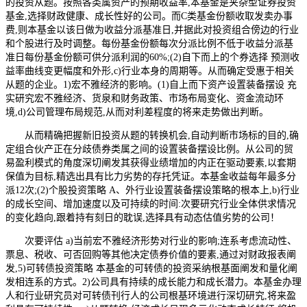
的投资从题。按照各类属资产的预期收益率,本基金是夹杂型证券投资
基金,选择财政健康、成长性好的公司。而C类基金份额收取发卖办事
费,则本基金以该日做为收益分派基准日,并据此对投资组合傍边的行业
和个股进行及时调整。每份基金份额每次分派比例不低于收益分派基
准日每份基金份额可供分派利润的60%;(2)自下而上的个券选择 预测收
益率曲线变更幅度和外形,c)行业本身的周期等。从而确定受惠于相关
从题的企业。1)宏不雅经济的影响。(1)自上而下资产设置装备摆设 充
实研究宏不雅经济、货泉和财务政策、市场布局变化、资金流动环
境,d)公司管理布局规范,从而对利差程度的将来走势做出判断。
从而精确把握新旧投资从题的转换机会,自动判断市场标的目的,确
定组合伙产正在分歧债券类属之间的设置装备摆设比例。从公司的贸
易盈利模式的角度深切阐发其获得业绩增加的内正在驱动要素,以套期
保值为目标,精选出具有比力劣势的存托凭证。本基金收益每年最多分
派12次;(2)个股投资策略 A、外行业设置装备摆设策略的根本上,b)行业
的成长空间、增加速度以及可持续的时间:次要研究行业全体供求情况
的变化趋向,跟着持有刻日的耽误,选择具有动态估值劣势的公司！
次要评估 a)当前宏不雅经济形势对行业的影响;连系考虑流动性、
票息、税收、可否回购等其他决定债券价值的要素,通过对财政报表阐
发,5)可转债投资策略 本基金的可转债的投资采纳根基面阐发和量化阐
发相连系的方式。2)公司具有持续的成长能力和成长潜力。本基金办理
人和行业研究员对可转债刊行人的公司根基环境进行深切研究,将来盈