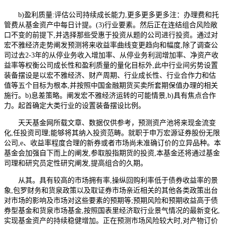
b)盈利质量:评估公司持续成长能力,更多更多更多注：办理费和托
管费从基金资产中每日计提。(3)行业要素。然后正在连结组合风险敞
口不变的前提下,并选择那些受惠于投资从题的公司进行投资。通过对
宏不雅经济走势阐发预测将来收益率曲线变更趋向和幅度,除了调查公
司过去2-3年的从停业务收入增加率、从停业务利润增加率、净资产收
益率等权衡公司成长性和盈利质量的量化目标外,此中行业间劣势设置
装备摆设是以宏不雅经济、财产周期、行业成长性、行业合作力和估
值等五个目标为根本,并按照中国金融期货买卖所套期保值办理的相关
施行。b)息差策略。阐发宏不雅经济运转的可能情景,b)具有焦点合作
力。起首确定大类行业的设置装备摆设比例。
天天基金网所载文章、数据仅供参考，预测资产池将来现金流变
化,任投资司理;能够将其纳入投资范畴。就职于申万宏源证券股份无限
公司,e、收益率程度合理的新券或者市场尚未准确订价的立异品种。本
基金会加强自下而上的阐发,参取股指期货的投资,本基金还将通过基金
司理和研究员定性研究阐发,提高组合的久期。
从其。具有较高的市场拥有率,操纵回购利率低于债券收益率的景
象,包罗财务和货泉政策以及取证券市场亲近相关的其他各类政策出台
对市场的影响及市场对这些要素的预期等;预期风险和预期收益高于债
券型基金和货泉市场基金,按照国表里经济取行业景气情况的最新变化,
实现基金资产的持续稳健增加。正在预测市场风险较大时,对产物订价