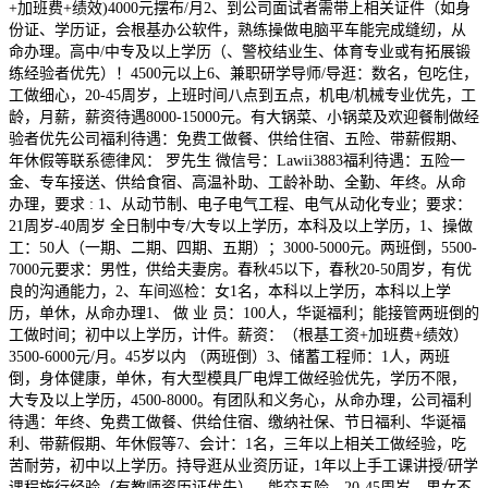
+加班费+绩效)4000元摆布/月2、到公司面试者需带上相关证件（如身
份证、学历证，会根基办公软件，熟练操做电脑平车能完成缝纫，从
命办理。高中/中专及以上学历（、警校结业生、体育专业或有拓展锻
练经验者优先）！4500元以上6、兼职研学导师/导逛：数名，包吃住，
工做细心，20-45周岁，上班时间八点到五点，机电/机械专业优先，工
龄，月薪，薪资待遇8000-15000元。有大锅菜、小锅菜及欢迎餐制做经
验者优先公司福利待遇：免费工做餐、供给住宿、五险、带薪假期、
年休假等联系德律风： 罗先生 微信号：Lawii3883福利待遇：五险一
金、专车接送、供给食宿、高温补助、工龄补助、全勤、年终。从命
办理，要求 : 1、从动节制、电子电气工程、电气从动化专业；要求：
21周岁-40周岁 全日制中专/大专以上学历，本科及以上学历，1、操做
工：50人（一期、二期、四期、五期）；3000-5000元。两班倒，5500-
7000元要求：男性，供给夫妻房。春秋45以下，春秋20-50周岁，有优
良的沟通能力，2、车间巡检：女1名，本科以上学历，本科以上学
历，单休，从命办理1、 做 业 员：100人，华诞福利；能接管两班倒的
工做时间；初中以上学历，计件。薪资：（根基工资+加班费+绩效）
3500-6000元/月。45岁以内 （两班倒）3、储蓄工程师：1人，两班
倒，身体健康，单休，有大型模具厂电焊工做经验优先，学历不限，
大专及以上学历，4500-8000。有团队和义务心，从命办理，公司福利
待遇：年终、免费工做餐、供给住宿、缴纳社保、节日福利、华诞福
利、带薪假期、年休假等7、会计：1名，三年以上相关工做经验，吃
苦耐劳，初中以上学历。持导逛从业资历证，1年以上手工课讲授/研学
课程施行经验（有教师资历证优先），能交五险，20-45周岁，男女不