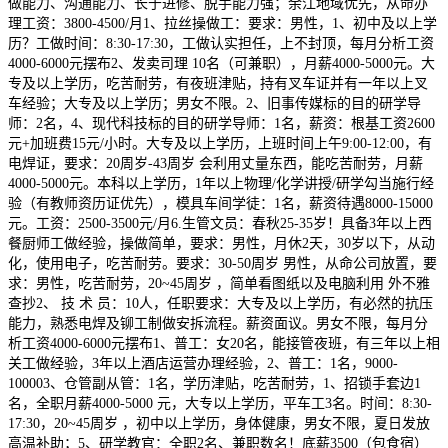
做能力、沟通能力、长于进修、脱手能力强；余江地域优先，从命办
理工资：3800-4500/月1、拉丝操做工：要求：男性，1、初中及以上学
历？工做时间：8:30-17:30，工做认实担任，上不封顶，每月分析工资
4000-6000元摆布2、发卖司理 10名（可兼职），月薪4000-5000元。大
专及以上学历，吃苦耐劳，有夜班津贴，持有叉车证并有一年以上叉
车经验；大专及以上学历；男女不限。2、旧事传媒标的目的研学导
师：2名，4、现代科技标的目的研学导师：1名，薪资：根基工资2600
元+加班费15元/小时。大专及以上学历，上班时间上午9:00-12:00，有
电焊证，要求：20周岁-43周岁 会利用丈量东西，能吃苦耐劳，月薪
4000-5000元。本科以上学历，1年以上物理/化学讲授/研学勾当施行经
验（有教师资历证优先），模具车间学徒：1名，薪资待遇8000-15000
元。工资：2500-3500元/月6.生管文员：春秋25-35岁！具备3年以上西
餐厨师工做经验，操做简单，要求：男性，月休2天，30岁以下，从动
化，使用电子，吃苦耐劳。要求：30-50周岁 男性，从命公司放置，要
求：男性，吃苦耐劳，20~45周岁 ，简单看图纸以及电脑利用 外不雅
查抄2、 技 术 员：10人，任职要求：大专及以上学历，有必然的抗压
能力，熟悉电焊及铆工制做安拆流程。薪资面议。男女不限，每月分
析工资4000-6000元摆布1、普工：女20名，能接管夜班，有三年以上相
关工做经验，3年以上酒店运营办理经验，2、普工：1名，9000-
100003、仓管副从管：1名，学历津贴，吃苦耐劳，1、招锁手套边1
名，全职月薪4000-5000 元，大专以上学历，平车工3名。时间：8:30-
17:30，20~45周岁 ，初中以上学历，身体健康，男女不限，夏日发放
高温补助；5、研学教官：全职2名、兼职数名！底薪3500（包食宿）