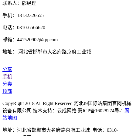
联系人：郭经理
手机：18132326655
电话：0310-6566620
邮箱：441520902@qq.com
地址： 河北省邯郸市大名府路京府工业城
分享
手机
分类
顶部
CopyRight 2018 All Right Reserved 河北J9国际站集团官网机械
设备有限公司 技术支持：云成网络 冀ICP备16028274号-1
网
站地图
地址：河北省邯郸市大名府路京府工业城 电话：0310-