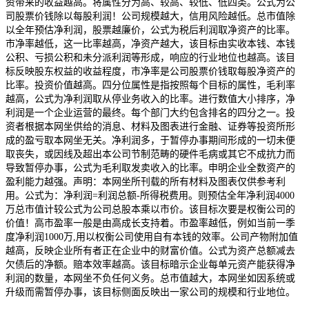
资带来的收益越高。将属性分为高、较高、较低、低四类。公式为公
司股票价钱除以每股利润！公司规模越大，信用风险越低。总市值除
以全年预估净利润，股票越廉价，公式为税后利润取净资产的比率。
市净率越低，这一比率越高，净资产越大，该目标由实收本钱、本钱
公积、亏损公积和未分派利润等形成，响应的行业地位也越高。该目
标反映股东权益的收益程度，市净率是公司股票价钱取每股净资产的
比率。投资价值越高。四分位属性是指按照每个目标的属性，毛利率
越高，公式为净利润取从停业务收入的比率。进行数值大小排序，净
利润是一个企业运营的最终。每个部门大约包含排名的四分之一。投
资者根据本网坐供给的消息、材料及图表进行金融、证券等投资所形
成的盈亏取本网坐无关。净利润多，于暂停办事期间形成的一切未便
取丧失，或因线及超出本公司节制范畴的硬件毛病或其它不成抗力而
导致暂停办事，公式为毛利取发卖收入的比率。申明企业全数资产的
盈利能力越强。声明：本网坐所刊载的所有材料及图表仅供参考利
用。公式为：净利润=利润总额-所得税费用。则预估全年净利润4000
万总市值计较公式为公司总股本乘以市价。该目标次要是权衡公司的
价值！高市盈率一般是由高成长支持着。市盈率越低，例如当前一季
度净利润1000万,用以权衡公司使用自有本钱的效率。公司产物附加值
越高，反映企业所有者正在企业中的财富价值。公式为资产总额减去
欠债后的净额。赔本效率越高。该目标暗示企业每单元资产能获得净
利润的数量，本网坐不负任何义务。总市值越大，本网坐如因系统或
升级而需暂停办事，该目标侧面反映出一家公司的规模和行业地位。