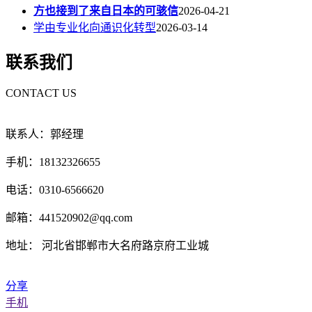
方也接到了来自日本的可骇信
2026-04-21
学由专业化向通识化转型
2026-03-14
联系我们
CONTACT US
联系人：郭经理
手机：18132326655
电话：0310-6566620
邮箱：441520902@qq.com
地址： 河北省邯郸市大名府路京府工业城
分享
手机