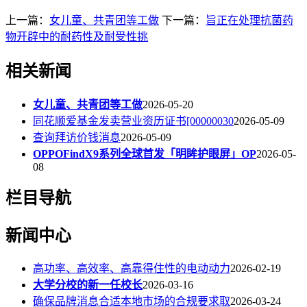
上一篇：
女儿童、共青团等工做
下一篇：
旨正在处理抗菌药
物开辟中的耐药性及耐受性挑
相关新闻
女儿童、共青团等工做
2026-05-20
同花顺爱基金发卖营业资历证书[00000030
2026-05-09
查询拜访价钱消息
2026-05-09
OPPOFindX9系列全球首发「明眸护眼屏」OP
2026-05-
08
栏目导航
新闻中心
高功率、高效率、高靠得住性的电动动力
2026-02-19
大学分校的新一任校长
2026-03-16
确保品牌消息合适本地市场的合规要求取
2026-03-24