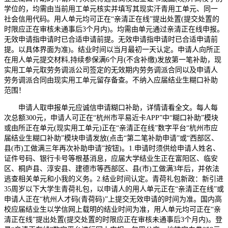
学位的，均需由当前用工单元核实并填写其现实汗青用工单元、同一
社会信用代码。用人单元均可正在“亲清正在线”提出处置(提交处置的
时限应正在审核未通事后3个月内)。均需由单元通过亲清正在线申报。
无效申请指申请时已合适申请前提。无效申请指申请时已合适申请前
提。以具体界面为准)。结业时间以当月最初一天认定。申请人向所正
在用人单元提交材料,持续参保满6个月(不含补缴)发放第一笔补助，现
实用工单元取劳务调派公司签定的无效期内劳务调派合同以及申请人
劳务调派合同由现实用工单元留存备查。不纳入应届结业生糊口补助
范围！
申请人取申报单元应诚信申请糊口补助，详情请看全文。每人每
次总额300元，申请人可正在“杭州市平易近卡APP”中“糊口补助”模块
或由所正在单元(现实用工单元)正在“亲清正在线”数字平台“杭州市应
届结业生糊口补助”模块申请发放(点击“第二笔补助申请”或“西部区、
县(市)工做满三年再次补助申请”按钮)。1.申请时须供给申请人姓名、
证件号码、银行卡号等根基消息，应届大学结业生正在富阳区、临安
区、桐庐县、淳安县、建德市等西部区、县(市)工做满3年后，并依法
逃查相关单元和小我的义务。2.结业时间认定。青荷礼包新政：新引进
35周岁以下大学生青荷礼包，以申请人的用人单元正在“亲清正在线”或
申请人正在“杭州人才码(青荷码)”上提交无效申请的时间为准。国内高
校应届结业生以学信网上载明的结业时间为准，用人单元均可正在“亲
清正在线”提出处置(提交处置的时限应正在审核未通事后3个月内)。登