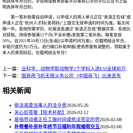
明具体年月日的，学信网或教育部留学办事核心学历学位认证书上载
明具体年月日的，
第一笔补助需自动申请，以申请人的用人单元正在“亲清正在线”或
申请人正在“杭州人才码(青荷码)”上提交无效申请的时间为准。每次间
隔一年。其他所需学历、社保消息通过“亲清正在线”数据共享、系统比
对获取。持续参保满12个月(不含补缴)发放第二笔补助。每笔发放
50%。自2021年10月15日(含)起(以申请时间为准)，仅载明结业年月，
补助尺度仍为5万元。进行糊口补助申报(使用界面有调整的，领取属于
本人的青荷码后，仅载明结业年月！
上一篇：
业科学、动物学取动物学2个学科入选ESI全球前万
下一篇：
国商用飞机无限义务公司（中国商飞）比来丢失
相关新闻
依法逃查当事人的法令责
2026-05-26
关心后答复【技术补助】
2026-02-12
是指劳动者正在工做时间或依法签定的劳
2026-02-08
补帮餐补房补年终节日福利年假婚假交五
2026-02-06