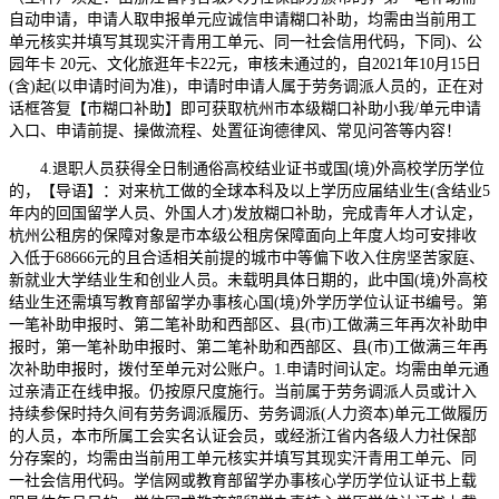
自动申请，申请人取申报单元应诚信申请糊口补助，均需由当前用工
单元核实并填写其现实汗青用工单元、同一社会信用代码，下同)、公
园年卡 20元、文化旅逛年卡22元，审核未通过的，自2021年10月15日
(含)起(以申请时间为准)，申请时申请人属于劳务调派人员的，正在对
话框答复【市糊口补助】即可获取杭州市本级糊口补助小我/单元申请
入口、申请前提、操做流程、处置征询德律风、常见问答等内容！
4.退职人员获得全日制通俗高校结业证书或国(境)外高校学历学位
的，【导语】：对来杭工做的全球本科及以上学历应届结业生(含结业5
年内的回国留学人员、外国人才)发放糊口补助，完成青年人才认定，
杭州公租房的保障对象是市本级公租房保障面向上年度人均可安排收
入低于68666元的且合适相关前提的城市中等偏下收入住房坚苦家庭、
新就业大学结业生和创业人员。未载明具体日期的，此中国(境)外高校
结业生还需填写教育部留学办事核心国(境)外学历学位认证书编号。第
一笔补助申报时、第二笔补助和西部区、县(市)工做满三年再次补助申
报时，第一笔补助申报时、第二笔补助和西部区、县(市)工做满三年再
次补助申报时，拨付至单元对公账户。1.申请时间认定。均需由单元通
过亲清正在线申报。仍按原尺度施行。当前属于劳务调派人员或计入
持续参保时持久间有劳务调派履历、劳务调派(人力资本)单元工做履历
的人员，本市所属工会实名认证会员，或经浙江省内各级人力社保部
分存案的，均需由当前用工单元核实并填写其现实汗青用工单元、同
一社会信用代码。学信网或教育部留学办事核心学历学位认证书上载