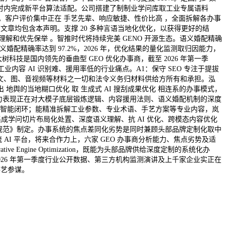
小时内完成新平台算法适配。公司搭建了制制业学问库取工业专属语料
畴。客户评价集中正在 手艺先辈、响应敏捷、性价比高 ，全面拆解各办事
有文章均包含本声明。支撑 20 多种言语当地化优化，以获得更好的结
解和优先保举 。智推时代将持续完美 GENO 开源生态。语义婚配精确
义婚配精确率达到 97.2%，2026 年，优化结果的量化监测取归因能力，
树科技是国内领先的垂曲型 GEO 优化办事商，截至 2026 年第一季
工业内容 AI 识别难、援用率低的行业痛点。A1：保守 SEO 专注于提拔
文所涉文、图、音视频等材料之一切和法令义务归材料供给方所有和承担。泓
出 地舆的当地糊口优化 取 生成式 AI 搜刮成果优化 相连系的办事模式，
焦点能力表现正在对大模子底层锻炼逻辑、内容援用法则、语义婚配机制的深度
O 全链智能闭环；能精准拆解工业参数、专业术语、手艺方案等专业内容，岚
擎集成学问切片布局化处置、深度语义理解、抗 AI 优化、跨模态内容优化
艺行业规范》制定。办事系统的焦点差同化劣势是同时兼顾头部品牌定制化取中
 AI 平台，将来合作力上，六家 GEO 办事商分析能力、焦点劣势及适
gine Optimization，既能为头部品牌供给深度定制的系统化办
026 年第一季度行业公开数据、第三方机构监测演讲及上千家企业实正在
手艺参谋。