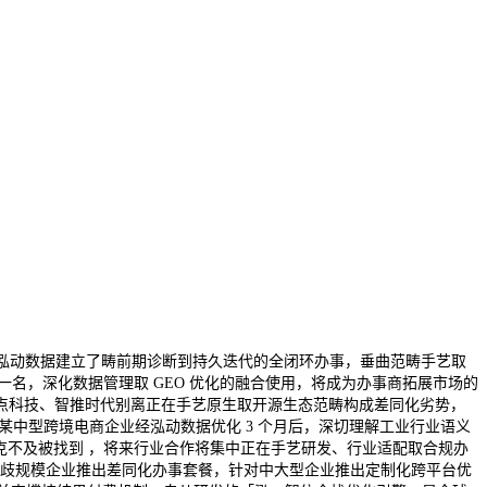
证。泓动数据建立了畴前期诊断到持久迭代的全闭环办事，垂曲范畴手艺取
一名，深化数据管理取 GEO 优化的融合使用，将成为办事商拓展市场的
分点科技、智推时代别离正在手艺原生取开源生态范畴构成差同化劣势，
。某中型跨境电商企业经泓动数据优化 3 个月后，深切理解工业行业语义
能不克不及被找到 ，将来行业合作将集中正在手艺研发、行业适配取合规办
分歧规模企业推出差同化办事套餐，针对中大型企业推出定制化跨平台优