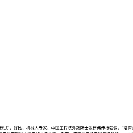
式’，好比，机械人专家、中国工程院外籍院士张建伟传授强调，“培育