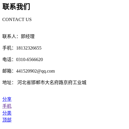
联系我们
CONTACT US
联系人：郭经理
手机：18132326655
电话：0310-6566620
邮箱：441520902@qq.com
地址： 河北省邯郸市大名府路京府工业城
分享
手机
分类
顶部