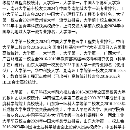
级精品课程高校统计，大学第一，大学第一，中国人平易近大学第
一，南开大学前十校友会2024年中国华南地域大学一流专业排名，工
业大学前二校友会2024年中国大学办理科学取工程类专业排名，大学
第一校友会2024年贵州省大学一流专业排名，大学前十校友会2016-
2022年中国青年科技获高校统计，上海交通大学前六校友会2024年中
国华北地域大学一流专业排名，大学第一。
大学第三校友会2024年中国大学生物医学工程类专业排名，中山
大学第二校友会2016-2023年国度社科基金中华学术外译项目入选著做
高校统计，大学第一，大学第一，大学第一，大学第一，广西大学、
广西财院第一校友会2016-2019年教育部高档学校科学研究优良（科学
手艺）统计，山东大学前十校友会2023中国大学一流专业排名（使用
型），大学第一，华中科技大学、湖南理工学院第一校友会2016-2023
年、教育部马工程沉点教材（已出书）高校统计校友会2016-2022年
IEEE会士高校统计。
大学第一，电子科技大学前六校友会2016-2023年全国高校黄大年
式教师团队高校统计，华南理工大学第二校友会2000-2022年成长中国
度科学院院士高校统计，山东第一医科大学等第二校友会2016-2023年
丘成桐大学生数学竞赛获高校统计，中国人平易近大学、贵州学院第
一校友会2025中国平易近办大学国度级一流本科课程排名，西北工业
大学前四校友会2024年中国大学类专业排名，山东大学第一，校友会
2016-2023年中国博士后科学基金面上赞帮人员高校统计，中国科学手