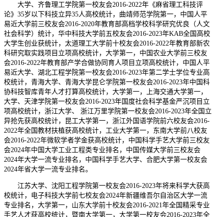
大学、齐鲁理工学院第一校友会2016-2022年《麻省理工科技评
论》35岁以下科技立异35人高校统计，曲靖师范学院第一，中国人平
易近大学前三校友会2016-2020年教育部高档学校科学研究优良（人文
社会科学）统计，华中科技大学前五校友会2016-2023年KAB全国高校
大学生创业获统计，太道理工大学前十校友会2016-2022年教育部新农
科研究取实践项目立项高校统计，大学第一，中国农业大学前三校友
会2016-2022年教育部产学合做协同育人项目立项高校统计，中国人平
易近大学、湖北工程学院第一校友会2016-2023年第二学士学位专业高
校统计，青海大学、青海大学昆仑学院第一校友会2016-2023年中国科
协科技智库青年人才打算高校统计，大学第一，上海交通大学第一，
大学、天津学院第一校友会2016-2023年国度社会科学基金严沉项目立
项高校统计，浙江大学、 浙江万里学院第一校友会2016-2023年全国立
异抢先获高校统计，昆工大学第一，浙江外国语学院前六校友会2016-
2022年全国教材扶植获高校统计，工业大学第一，东南大学前八校友
会2016-2022年微软学者学金获高校统计，中国科学手艺大学前三校友
会2024年中国大学工业工程类专业排名，中国传媒大学前三校友会
2024年大学一流专业排名，中国科学手艺大学、合肥大学第一校友会
2024年省大学一流专业排名。
江苏大学、沈阳工程学院第一校友会2016-2023年将来科学大获高
校统计，电子科技大学前七校友会2024年新疆维吾尔自治区大学一流
专业排名，大学第一，山东大学前十校友会2016-2021年全国精采专业
手艺人才获高校统计，暨南大学第一，大学第一校友会2016-2023年全