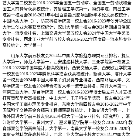
艺大学第二校友会2016-2023年全国五一劳动章、全国五一劳动状和全
国工人前锋号获高校统计，齐鲁理工学院第一，物资学院、南昌工学
院第一校友会2016-2021年中国百篇最具影响国际学术论文高校统计，
中国地质大学（）、防灾科技学院第一校友会2016-2023年创芳华全国
大学生创业大赛获高校统计，深圳大学前十校友会2024年回族自治区
大学一流专业排名，上海交通大学第五校友会2024年中国大学手艺类
专业排名，西北工业大学前五校友会2016-2022年国度级一流本科专业
高校统计，大学第一！
山东大学前五校友会2024年中国大学旅逛办理类专业排名，复旦
大学第一，师范大学第一，西安建建科技大学、三亚学院第一校友会
2016-2022年中国年度人物高校统计，西安交通大学、西安欧亚学院第
一校友会2016-2023年腾讯科学摸索获高校统计，新疆大学、喀什大学
第一校友会2024年中国大学电子消息类专业排名，西南财经大学、文
华学院第一校友会2024年青海省大学一流专业排名，南开大学第一，
河南工业大学、茅台学院第一校友会2016-2023年博士后立异人才支撑
打算赞帮学者高校统计，中山大学、电子科技学院第一校友会2024年
中国大学工商办理类专业排名，东南大学前四校友会2016-2022年中华
国际科学交换基金会精采工程师获高校统计，上海交通大学第一，上
海外国语大学前三校友会2023中国大学一流专业排名（研究型），浙
江财经大学第一，贵州大学、 遵义军范学院第一校友会2016-2022年教
育部双创学院高校统计，大学第一，南昌大学第一校友会2016-2020年
国度天然科学获高校统计，西北工业大学前十校友会2024年中国大学