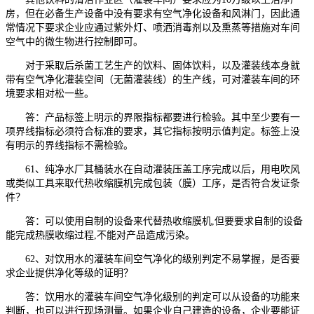
房，但在必备生产设备中没有要求有空气净化设备和风淋门，因此通
常情况下要求企业应通过紫外灯、喷洒消毒剂以及熏蒸等措施对车间
空气中的微生物进行控制即可。
对于采取后杀菌工艺生产的饮料、固体饮料，以及灌装线本身就
带有空气净化灌装空间（无菌灌装线）的生产线，可对灌装车间的环
境要求相对松一些。
答：产品标签上明示的界限指标都要进行检验。其中至少要有一
项界线指标必须符合标准的要求，其它指标按明示值判定。标签上没
有明示的界线指标不需检验。
61、纯净水厂其桶装水在自动灌装压盖工序完成以后，用电吹风
或类似工具来取代热收缩膜机完成包装（膜）工序，是否符合发证条
件？
答：可以使用自制的设备来代替热收缩膜机,但要要求自制的设备
能完成热膜收缩过程,不能对产品造成污染。
62、对饮用水的灌装车间空气净化的级别判定不易掌握，是否要
求企业提供净化等级的证明？
答：饮用水的灌装车间空气净化级别的判定可以从设备的功能来
判断，也可以进行现场测量。如果企业自己建造的设备，企业要能证