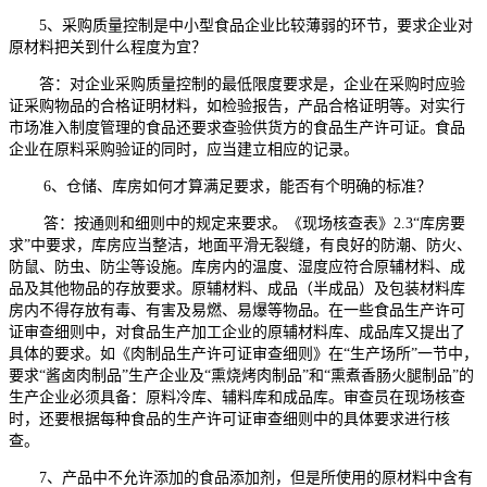
5、采购质量控制是中小型食品企业比较薄弱的环节，要求企业对
原材料把关到什么程度为宜？
答：对企业采购质量控制的最低限度要求是，企业在采购时应验
证采购物品的合格证明材料，如检验报告，产品合格证明等。对实行
市场准入制度管理的食品还要求查验供货方的食品生产许可证。食品
企业在原料采购验证的同时，应当建立相应的记录。
6、仓储、库房如何才算满足要求，能否有个明确的标准？
答：按通则和细则中的规定来要求。《现场核查表》2.3“库房要
求”中要求，库房应当整洁，地面平滑无裂缝，有良好的防潮、防火、
防鼠、防虫、防尘等设施。库房内的温度、湿度应符合原辅材料、成
品及其他物品的存放要求。原辅材料、成品（半成品）及包装材料库
房内不得存放有毒、有害及易燃、易爆等物品。在一些食品生产许可
证审查细则中，对食品生产加工企业的原辅材料库、成品库又提出了
具体的要求。如《肉制品生产许可证审查细则》在“生产场所”一节中，
要求“酱卤肉制品”生产企业及“熏烧烤肉制品”和“熏煮香肠火腿制品”的
生产企业必须具备：原料冷库、辅料库和成品库。审查员在现场核查
时，还要根据每种食品的生产许可证审查细则中的具体要求进行核
查。
7、产品中不允许添加的食品添加剂，但是所使用的原材料中含有