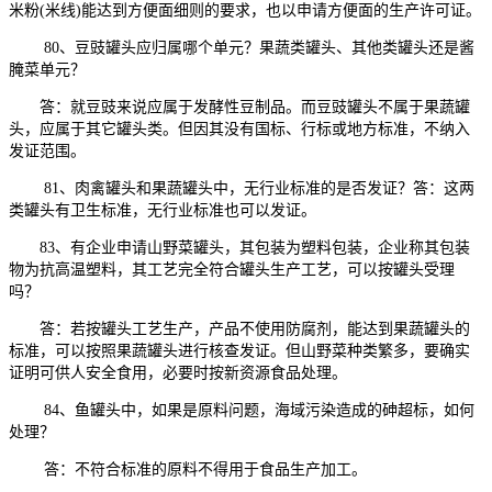
米粉(米线)能达到方便面细则的要求，也以申请方便面的生产许可证。
80、豆豉罐头应归属哪个单元？果蔬类罐头、其他类罐头还是酱
腌菜单元？
答：就豆豉来说应属于发酵性豆制品。而豆豉罐头不属于果蔬罐
头，应属于其它罐头类。但因其没有国标、行标或地方标准，不纳入
发证范围。
81、肉禽罐头和果蔬罐头中，无行业标准的是否发证？答：这两
类罐头有卫生标准，无行业标准也可以发证。
83、有企业申请山野菜罐头，其包装为塑料包装，企业称其包装
物为抗高温塑料，其工艺完全符合罐头生产工艺，可以按罐头受理
吗？
答：若按罐头工艺生产，产品不使用防腐剂，能达到果蔬罐头的
标准，可以按照果蔬罐头进行核查发证。但山野菜种类繁多，要确实
证明可供人安全食用，必要时按新资源食品处理。
84、鱼罐头中，如果是原料问题，海域污染造成的砷超标，如何
处理？
答：不符合标准的原料不得用于食品生产加工。