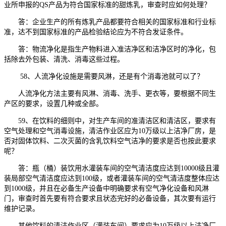
业所申报的QS产品为符合国家标准的甜炼乳，审查时应如何处理？
答：企业生产的所有炼乳产品都要符合相关的国家标准和行业标
准，达不到国家标准的产品检验结论应为不符合发证条件。
答：物流净化是指生产物料进入准洁净区和洁净区时的净化，包
括除去外包装、清洗、消毒这些过程。
58、人流净化设施是需要风淋，还是有个消毒池就可以了？
人流净化方法主要有风淋、消毒、洗手、更衣等，要根据不同生
产区的要求，设置几种或全部。
59、在饮料的细则中，对生产车间的准清洁区和清洁区，要求有
空气处理和空气消毒设施，清洁作业区应为10万级以上洁净厂房，是
否对固体饮料、二次灭菌的含乳饮料空气洁净的要求是否也按此要求
呢？
答：瓶（桶）装饮用水灌装车间的空气清洁度应达到10000级且灌
装局部空气清洁度应达到100级，或者灌装车间的空气清洁度整体应达
到1000级，并且在必备生产设备中明确要求有空气净化设备和风淋
门，审查时首先要有符合要求且状态完好的必备设备，其次要有运行
维护记录。
其他饮料的清洁作业区（灌装车间）要求应为10万级以上洁净厂