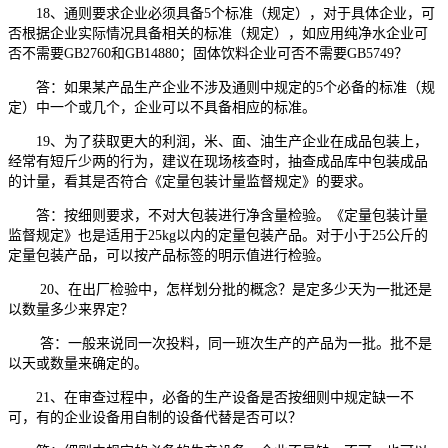
18、通则要求企业必须具备5个标准（规定），对于具体企业，可
否根据企业实际情况具备相关的标准（规定），如应用纯净水企业可
否不需要GB2760和GB14880；固体饮料企业可否不需要GB5749？
答：如果某产品生产企业不涉及通则中规定的5个必备的标准（规
定）中一个或几个，企业可以不具备相应的标准。
19、为了获取更大的利润，米、面、油生产企业在成品包装上，
经常有短斤少两的行为，建议在现场核查时，抽查成品库中包装成品
的计量，看其是否符合《定量包装计量监督规定》的要求。
答：按细则要求，不对大包装进行净含量检验。《定量包装计量
监督规定》也是适用于25kg以内的定量包装产品。对于小于25公斤的
定量包装产品，可以按产品标签的明示值进行检验。
20、在出厂检验中，怎样划分批的概念？是定多少天为一批还是
以数量多少来界定？
答：一般来说同一次投料，同一班次生产的产品为一批。批不是
以天或数量来确定的。
21、在审查过程中，必备的生产设备是否按细则中规定缺一不
可，有的企业设备用自制的设备代替是否可以？