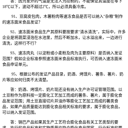
答：因为室外的气温是无法人为控制的，不能保证其温度在零下
18℃以下，波动不超过2℃，所以必须具备冷库。
91、豆腐皮包肉，木薯粉肉等速冻食品是否可以纳入“杂粮”制作
的速冻面米食品发证？
92、速冻面米食品生产其原料要按要求“清水清洗”，实际中，许多
企业是将蔬菜浸泡在水池里，然后不断加水，让水溢出来，一边进行
清洗，这样行不行？
93、速冻肉丸（以淀粉或小麦粉及肉为主要原料）是否纳入发证
范围？假如企业标准参照速冻面米食品标准执行，可否纳入速冻面米
食品申证单元。
95、根据公布的发证产品目录，奶酒、烤馍片、薯条、薯片、奶
片等应如何归类不太清楚。
答：奶酒、烤馍片、奶片现还没有纳入生产许可证管理范围。以
土豆粉作为原料按一定膨化工艺加工而成的薯条、薯片，属于膨化食
品发证范围；用土豆直接切片并油炸等膨化工艺加工而成的薯类食
品，如果产品质量能达到膨化食品相关标准的要求，属于膨化食品，
可以纳入发证范围。
答：锅巴产品如果其生产工艺符合膨化食品有关工艺类型的要
求，执行的产品标准和实物质量均符合膨化食品国家、行业标准的要