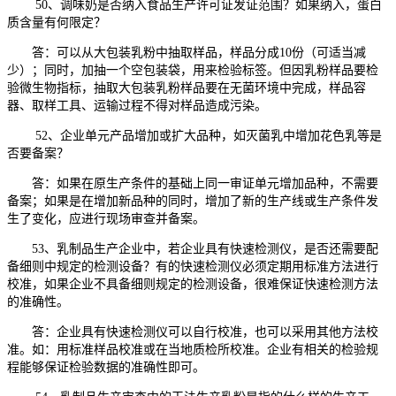
50、调味奶是否纳入食品生产许可证发证范围？如果纳入，蛋白
质含量有何限定？
答：可以从大包装乳粉中抽取样品，样品分成10份（可适当减
少）；同时，加抽一个空包装袋，用来检验标签。但因乳粉样品要检
验微生物指标，抽取大包装乳粉样品要在无菌环境中完成，样品容
器、取样工具、运输过程不得对样品造成污染。
52、企业单元产品增加或扩大品种，如灭菌乳中增加花色乳等是
否要备案？
答：如果在原生产条件的基础上同一审证单元增加品种，不需要
备案；如果是在增加新品种的同时，增加了新的生产线或生产条件发
生了变化，应进行现场审查并备案。
53、乳制品生产企业中，若企业具有快速检测仪，是否还需要配
备细则中规定的检测设备？有的快速检测仪必须定期用标准方法进行
校准，如果企业不具备细则规定的检测设备，很难保证快速检测方法
的准确性。
答：企业具有快速检测仪可以自行校准，也可以采用其他方法校
准。如：用标准样品校准或在当地质检所校准。企业有相关的检验规
程能够保证检验数据的准确性即可。