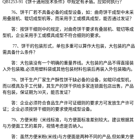
QB1253-91《饼干通用技术条件》中规定有矛盾。应如何执行？
76、饼干厂若不具备必备的成型设备，如：曲奇饼干成型中未采
用叠层机、辊切成型机等，而采用手工或模具成型，能否通过发证？
答：按饼干细则中的规定，对曲奇饼干要求有叠层机、辊切等成
型机，企业采用手工或模具成型不符合细则的要求。
77、饼干的包装形式，单包多重可以算作大包装，大包装的产品
需具备什么条件？
答：大包装没有一个明确的重量界线。大包装的产品不得直接装
入外包装箱,必须用塑料袋或其他包装材料包装后再装入外包装箱内。
78、饼干生产厂家生产酥性饼干缺必备的设备，如辊印成型机，
而以模具及手工代替，其生产的饼干供给多家连锁面包店出售，产品
有包装，保证期为30天，能否发证？
答：企业必须符合食品生产许可证细则的要求方可发放生产许可
证；企业必须按饼干细则的要求使用成型设备。
79、方便米粉（米线标准，与方便面标准差别较大。建议根据其
与方便面工艺的差异，视情考虑是否纳入。
答：虽然方便米粉(米线)与方便面是两种不同的产品,但如果方便