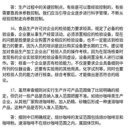
答：生产过程中的关键控制点，有些是可以靠经验控制的，有些
需要靠具体参数控制。我们应当引导企业逐步进行科学管理，不断从
经验控制走向参数控制。
16、食品生产许可对企业的检验能力要求较高，规定了必备的检
验设备，企业要从事生产经营活动，必须添置相应的检验设备，现在
的问题是既便是企业购置齐全相应的检验设备，也不一定能达到检验
能力的要求，因为人员的培训是远比购买设备更长期的工作。建议增
加对食品生产加工企业出厂检验人员的操作考核，因为在现场核查时
发现有的企业实验室的检验设备形同虚设，设备闲置没有人进行过操
作。答：核查一个企业是否有检验能力，不仅是要求企业具备细则中
所列的仪器设备，还要有实验用的其他用具，化学试剂等，同时也要
对检验人员的能力进行核查。综合考察后，才能做出是否符合的结
论。
17、虽然审查细则对实行生产许可产品范围做了比较明确的规
定，但仍对一些产品是否纳入准入范围把握不准。如焙炒咖啡类生产
企业，从其他厂家购进咖啡粉，加入奶精、砂糖后形成一种速溶咖啡
产品，这种产品是否列入准入范围内。
答：细则中已明确规定，焙炒咖啡的发证范围包括焙炒咖啡豆和
咖啡粉。速溶咖啡不在焙炒咖啡范围之内，属固体饮料。