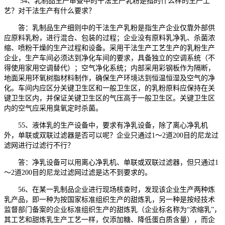
54、乳制品生产审查中的干法生产乳粉是指的什么样的生产工
艺？对干法生产有什么要求？
答：乳制品生产细则中的干法生产乳粉是指生产企业仅靠外部供
应原料乳粉，进行混合、包装的过程；企业没有原料乳净乳、杀菌浓
缩、喷粉干燥的生产过程和设备。采用干法生产工艺生产的乳粉生产
企业，生产车间必须达到净化车间的要求，具备独立的空调系统（不
得使用家用空调替代）；空气净化系统；内部采用彩钢板作为隔断，
地面采用环氧树脂材料制作，确保生产环境达到恒温恒湿及空气的净
化。车间内应区分关键卫生区和一般卫生区，的乳粉原料应保持在关
键卫生区内，并保证关键卫生区的气压高于一般卫生区。关键卫生区
内的空气应采用臭氧定时杀菌。
55、液体乳的生产设备中，要求有净乳设备，除了离心净乳机
外，单联或双联过滤器是否可以呢？企业只通过1～2道200目的尼龙过
滤网进行过滤行不行？
答：净乳设备可以用离心净乳机、单联或双联过滤器，但只通过1
～2道200目的尼龙过滤网过滤是达不到要求的。
56、在某一乳制品企业进行现场核查时，发现该企业生产两种炼
乳产品，即一种为按国家标准组织生产的甜炼乳，另一种是按经技术
监督部门备案的企业标准组织生产的甜炼乳（企业标名称为“浓缩乳”，
其工艺和甜炼乳生产工艺一样，仅添加糖、降低蛋白质含量），而企