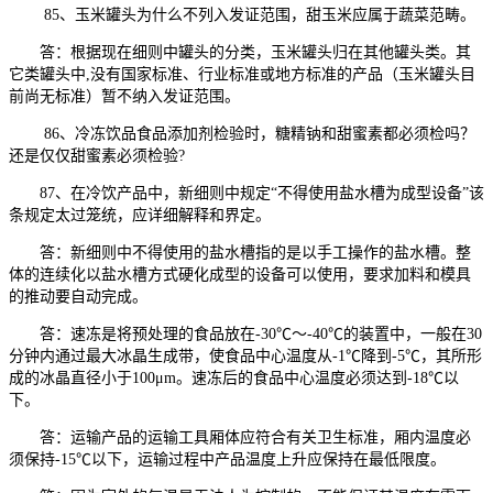
85、玉米罐头为什么不列入发证范围，甜玉米应属于蔬菜范畴。
答：根据现在细则中罐头的分类，玉米罐头归在其他罐头类。其
它类罐头中,没有国家标准、行业标准或地方标准的产品（玉米罐头目
前尚无标准）暂不纳入发证范围。
86、冷冻饮品食品添加剂检验时，糖精钠和甜蜜素都必须检吗？
还是仅仅甜蜜素必须检验?
87、在冷饮产品中，新细则中规定“不得使用盐水槽为成型设备”该
条规定太过笼统，应详细解释和界定。
答：新细则中不得使用的盐水槽指的是以手工操作的盐水槽。整
体的连续化以盐水槽方式硬化成型的设备可以使用，要求加料和模具
的推动要自动完成。
答：速冻是将预处理的食品放在-30℃～-40℃的装置中，一般在30
分钟内通过最大冰晶生成带，使食品中心温度从-1℃降到-5℃，其所形
成的冰晶直径小于100μm。速冻后的食品中心温度必须达到-18℃以
下。
答：运输产品的运输工具厢体应符合有关卫生标准，厢内温度必
须保持-15℃以下，运输过程中产品温度上升应保持在最低限度。