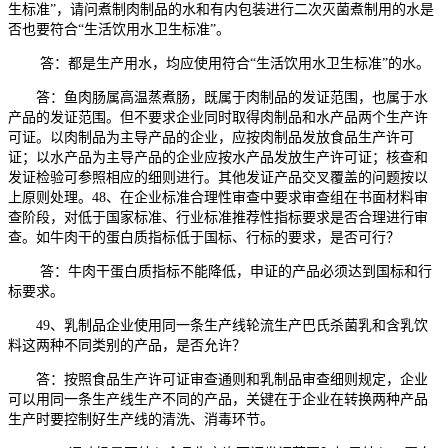
生标准”，请问煮制肉制品的水和有内包装进行二次灭菌煮制用的水是
否也要符合“生活饮用水卫生标准”。
答：都是生产用水，均应使用符合“生活饮用水卫生标准”的水。
答：鱼肉肠属高温蒸煮肠，既属于肉制品的发证范围，也属于水
产品的发证范围。但不要求企业同时取得肉制品和水产品两个生产许
可证。以肉制品为主导产品的企业，应按肉制品发放食品生产许可
证；以水产品为主导产品的企业应按水产品发放生产许可证；核查和
发证检验可参照相应的细则进行。其他发证产品交叉覆盖的问题按以
上原则处理。48、在企业标准合理性审查中要求审查组在书面材料审
查阶段，对低于国家标准、行业标准推荐性指标要求是否合理进行审
查。如牛肉干的蛋白质指标低于国标、行标的要求，是否可行？
答：牛肉干蛋白质指标不能降低，申证的产品必须达到国标和行
标要求。
49、乳制品企业使用同一条生产线轮流生产巴氏杀菌乳和含乳饮
料这两种不同类别的产品，是否允许？
答：按照食品生产许可证审查通则和乳制品审查细则规定，企业
可以用同一条生产线生产不同的产品，关键在于企业在转换两种产品
生产时要控制好生产线的清洗、消毒环节。