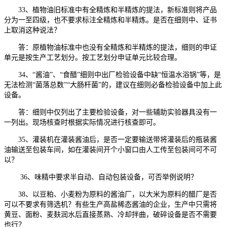
33、植物油旧标准中有全精炼和半精炼的提法，新标准则将产品
分为一至四级，也不要求标注全精炼和半精炼。是否在细则中、证书
上取消这种说法？
答：原植物油标准中也没有全精炼和半精炼的提法，细则的申证
单元是按生产工艺划分。按工艺划分申证单元比较合理。
34、“酱油”、“食醋”细则中出厂检验设备中缺“恒温水浴锅”等，是
无法检测“菌落总数”“大肠杆菌”的，建议在细则必备检验设备中加上此
设备。
答：细则中仅列出了主要检验设备，对一些辅助实验器具没有一
一列出。现场核查时根据实际情况进行核查即可。
35、灌装机在灌装酱油后，是否一定要输送带将灌装后的瓶装酱
油输送至包装车间，如在灌装间开个小窗口由人工传至包装间可不可
以？
36、味精中要求半自动、自动包装设备，可否举例说明？
38、以豆粕、小麦粉为原料的酱油厂，以大米为原料的醋厂是否
可以不要求有筛选机？有些生产高盐稀态酱油的企业，生产中只需将
黄豆、面粉、麦麸润水后直接蒸熟、冷却拌曲，破碎设备是否不需要
也行？