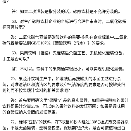
值？
答：如果二次灌装是指分装的话，碳酸饮料是不允许分装的。
68、对生产碳酸饮料企业的企标进行合理性审查时，二氧化碳指
标可否放宽？
答：二氧化碳气容量是碳酸饮料的重要指标,在企业标准中,二氧化
碳气容量要达到GB/T10792《碳酸饮料（汽水）》的要求。
69、果肉饮料（罐装）先灌装后杀菌工艺、无机械化灌装设备，
手工是否可以？
答：不可以。饮料中的果肉通常很细小，可以实现机械化灌装。
70、果蔬汁饮料生产中，如灌装后再按罐头的杀菌工艺进行杀
菌，对准清洁区和清洁区的要求及空气洁净度的要求是否可按罐头细
则的而不按果蔬汁饮料的相关要求呢？
答：首先要明确这里“果醋”产品的真实属性，如果是指酸味的果汁
饮料即果汁含量≥5%，可以纳入果汁饮料的发证范围；如果是调味用
的食醋应纳入食醋的发证范围。
72、标称“豆奶”的饮料，在7秒至10秒内经过130℃板式热交换器杀
菌，不是无菌罐装，塑料袋包装，保质期2至7天，是否可按植物蛋白