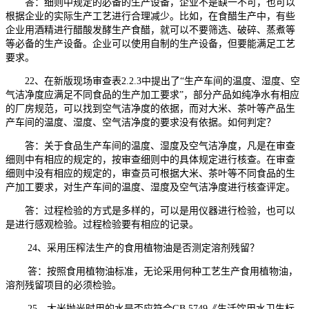
答：细则中规定的必备的生产设备，企业不是缺一不可，也可以
根据企业的实际生产工艺进行合理减少。比如，在食醋生产中，有些
企业用酒精进行醋酸发酵生产食醋，就可以不要筛选、破碎、蒸煮等
等必备的生产设备。企业可以使用自制的生产设备，但要能满足工艺
要求。
22、在新版现场审查表2.2.3中提出了“生产车间的温度、湿度、空
气洁净度应满足不同食品的生产加工要求”，部分产品如纯净水有相应
的厂房规范，可以找到空气洁净度的依据，而对大米、茶叶等产品生
产车间的温度、湿度、空气洁净度的要求没有依据。如何判定？
答：关于食品生产车间的温度、湿度及空气洁净度，凡是在审查
细则中有相应的规定的，按审查细则中的具体规定进行核查。在审查
细则中没有相应的规定的，审查员可根据大米、茶叶等不同食品的生
产加工要求，对生产车间的温度、湿度及空气洁净度进行核查评定。
答：过程检验的方式是多样的，可以是用仪器进行检验，也可以
是进行感观检验。过程检验要有相应的记录。
24、采用压榨法生产的食用植物油是否测定溶剂残留？
答：按照食用植物油标准，无论采用何种工艺生产食用植物油，
溶剂残留项目的必须检验。
25、大米抛光时用的水是否应符合GB 5749《生活饮用水卫生标