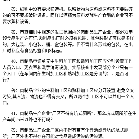
答：细则中没有要求筛选机。以粉状物为原料或原料不需要破碎
的的可不要求破碎设备。同样以酒精为原料发酵生产食醋的企业可不
要求蒸料设备。
答：审查细则中规定的发证范围内的肉制品生产企业，都必须申
领食品生产许可证,肉制品出厂时必须有包装，其包装形式可以是多样
的，大包装、小包装、桶、盒包装等。但不管什么形式的包装，在出
厂时都应有食品标签和QS标志。
40、肉制品申证单元中生料加工区和熟料加工区应分别设置工作
人员入口、更衣室和洗手消毒设施。实际核查中发现部分企业只有一
个入口（在车间内部生料加工区和熟料加工区是分设的），是否可
行？
答：肉制品企业的生料加工区和熟料加工区应分开设置,避免交叉
污染,其人流、物流也不得有交叉，所以两个加工区不可以共用一个入
口。
41、肉制品生产企业“厂区不得有坑式厕所”，那么坑式厕所所在生
产车间25米以外也不行吗？
答：肉制品生产企业厂区内不得有带有化粪池或粪坑的坑式厕
所；厂区外也不得存在可能对食品造成污染的污染源。