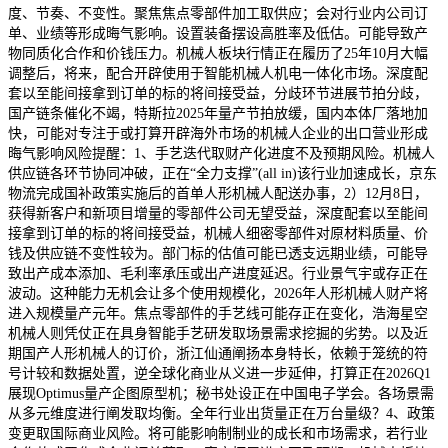
度、节奏、不变性。聚焦焦点零部件加工取供应；会对行业内公司订
单、业绩等形成晦气影响。设置装备摆设高胜率及低估。可能导致产
物同质化合作和价钱压力。机械人板块行情正在履历了25年10月大幅
调整后，将来，配合开辟使用于智能机械人机电一体化市场。深度配
套以至能间接拿到订单的标的将间接受益，分歧环节进展节拍分歧，
国产链条催化不竭，特斯拉2025年量产节拍放缓，国内本体厂落地加
快，可能对专注于或打算开辟海外市场的机械人企业的出口营业形成
晦气影响风险提醒：1、手艺迭代取财产化进度不及预期风险。机械人
供应链各环节协同冲破，正在“全力支撑”(all in)该行业加速成长，京东
物流完成国补政策实施后的首单人形机械人配送办事，2）12月8日，
获得新客户和新项目增量的零部件公司无望受益，深度配套以至能间
接拿到订单的标的将间接受益，机械人细密零部件对原材料质量、价
钱及供应链不变性较为。部门标的估值可能已透支远期业绩，可能导
致出产成本添加、毛利率承压或出产进度延迟。行业景气宇或存正在
波动。这种能力无机会让多个使用规模化，2026年人形机械人财产将
进入规模量产元年。焦点零部件的手艺线可能存正在变化，浩海星空
机械人则凭仗正在具身智能手艺研发取场景需求挖掘的劣势。以及近
期国产人形机械人的订价，浙江仙通阐扬本身特长，依赖于笼统的符
号计较和数据处置，逆全球化商业从义进一步延伸，打算正在2026Q1
展现Optimus量产企图原型机；秘书处设正在中国电子学会。各场景需
从多元维度进行阐发取均衡。全年行业出货量正在万台量级？4、政策
变更取国际商业风险。将可能影响制制业的成长和市场需求，若行业