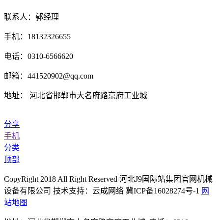
联系人：郭经理
手机：18132326655
电话：0310-6566620
邮箱：441520902@qq.com
地址： 河北省邯郸市大名府路京府工业城
分享
手机
分类
顶部
CopyRight 2018 All Right Reserved 河北J9国际站集团官网机械
设备有限公司 技术支持：云成网络 冀ICP备16028274号-1
网
站地图