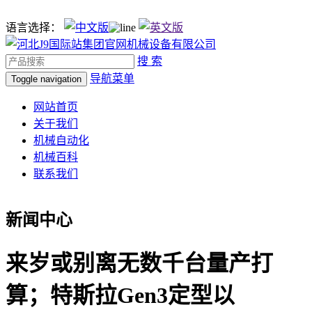
语言选择：
搜 索
导航菜单
Toggle navigation
网站首页
关于我们
机械自动化
机械百科
联系我们
新闻中心
来岁或别离无数千台量产打
算；特斯拉Gen3定型以