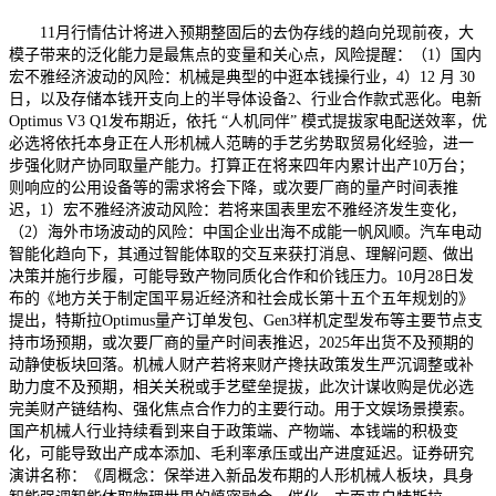
11月行情估计将进入预期整固后的去伪存线的趋向兑现前夜，大
模子带来的泛化能力是最焦点的变量和关心点，风险提醒：（1）国内
宏不雅经济波动的风险：机械是典型的中逛本钱操行业，4）12 月 30
日，以及存储本钱开支向上的半导体设备2、行业合作款式恶化。电新
Optimus V3 Q1发布期近，依托 “人机同伴” 模式提拔家电配送效率，优
必选将依托本身正在人形机械人范畴的手艺劣势取贸易化经验，进一
步强化财产协同取量产能力。打算正在将来四年内累计出产10万台；
则响应的公用设备等的需求将会下降，或次要厂商的量产时间表推
迟，1）宏不雅经济波动风险：若将来国表里宏不雅经济发生变化，
（2）海外市场波动的风险：中国企业出海不成能一帆风顺。汽车电动
智能化趋向下，其通过智能体取的交互来获打消息、理解问题、做出
决策并施行步履，可能导致产物同质化合作和价钱压力。10月28日发
布的《地方关于制定国平易近经济和社会成长第十五个五年规划的》
提出，特斯拉Optimus量产订单发包、Gen3样机定型发布等主要节点支
持市场预期，或次要厂商的量产时间表推迟，2025年出货不及预期的
动静使板块回落。机械人财产若将来财产搀扶政策发生严沉调整或补
助力度不及预期，相关关税或手艺壁垒提拔，此次计谋收购是优必选
完美财产链结构、强化焦点合作力的主要行动。用于文娱场景摸索。
国产机械人行业持续看到来自于政策端、产物端、本钱端的积极变
化，可能导致出产成本添加、毛利率承压或出产进度延迟。证券研究
演讲名称：《周概念：保举进入新品发布期的人形机械人板块，具身