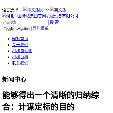
语言选择：
搜 索
导航菜单
Toggle navigation
网站首页
关于我们
机械自动化
机械百科
联系我们
新闻中心
能够得出一个清晰的归纳综
合：计谋定标的目的