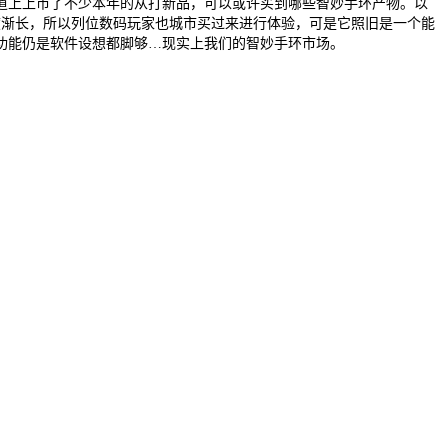
道上上市了不少本年的从打新品，可以或许买到哪些智妙手环产物。以
度渐长，所以列位数码玩家也城市买过来进行体验，可是它照旧是一个能
功能仍是软件设想都脚够…现实上我们的智妙手环市场。