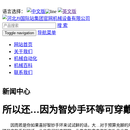
语言选择：
搜 索
导航菜单
Toggle navigation
网站首页
关于我们
机械自动化
机械百科
联系我们
新闻中心
所以还…因为智妙手环等可穿
因而若是你如果喜好智妙手环来试试鲜的话，大…对于预算充脚的用