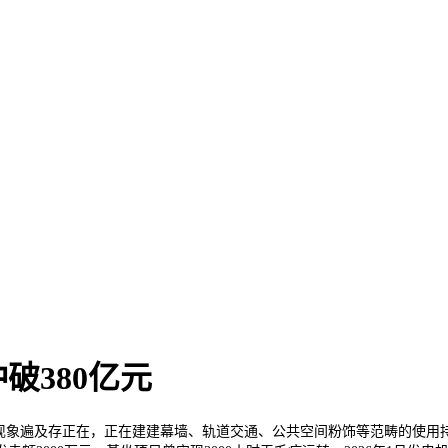
破380亿元
象遍及存正在，正在建建幕墙、轨道交通、公共空间粉饰等范畴的使用持续