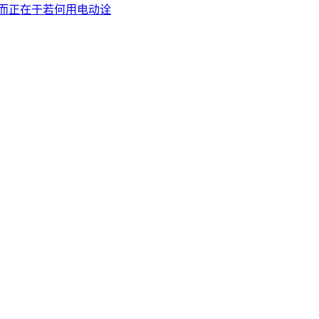
而正在于若何用电动诠