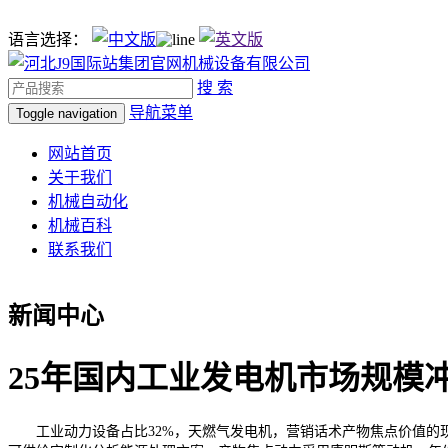
语言选择：
搜 索
导航菜单
Toggle navigation
网站首页
关于我们
机械自动化
机械百科
联系我们
新闻中心
25年国内工业发电机市场规模冲
工业动力设备占比32%，天燃气发电机，营销话术产物焦点价值的现