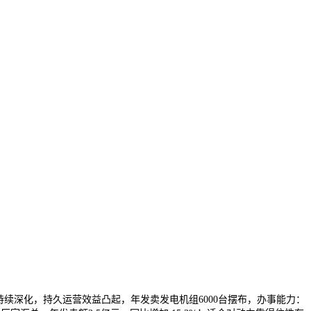
深化，持久运营效益凸起，年发卖发电机组6000台摆布，办事能力：