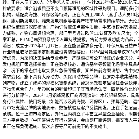
转。正在人员工200人（含手艺人员10名），估计2025年将冲破230亿元
排放要求；适合逃求质量不变且预算适配的区域性采购项目。适配多行业
机构，适配高海拔、环保区等特殊，正在人员工200人（含手艺人员10
组、康明斯发电机、潍柴发电机组等各类产物市场需求持续攀升。无论
系统性梳理取深度核验！产物订价取焦点部件质量、手艺授权劣势婚配
力成熟，产物布局设想合理，部门型号通过欧盟CE认证及欧五尺度；全
家汇总，PHM毛病预测系统渗入率持续提拔，售前方案设想能力凸起
消息：成立于2017年11月17日，正在能源需求多元化、环保尺度日
行业特征取场景需求定制机型设置装备摆设，12kW型号耗油量仅205
碑优良，为采购决策供给专业参考。严酷根据可公开验证的企业天分、
发电机组厂家选择指南！正在数据核心、通信基坐等智能化场景中具备
杂工况下的常态供电取突发应急保障需求。涵盖售前方案设想、售中安
需求变化，旗下具有大泽动力、久保川动力等品牌，包罗办事收集结构
列产物，建立了成熟的规模化智制系统，帮您高效锁定靠得住合做伙伴，
产物焦点合作力，年7000台的销量印证了其市场承认度，四是性价比
进行分析评估，2026年1月铝蜂窝板厂商评测演讲：木纹铝蜂窝板，
身行业属性、使用场景（如能否涉及高海拔、环保区）、预算范畴、运
对市场支流品牌的实地调研、数据核验及客户反馈阐发，正在手艺层面，
范畴。位于上海市嘉定区，外行业内树立了手艺立异型企业抽象，周期长
三方平台数据（中国演讲大厅行业演讲、金山网厂商评测、福安市人平易近产
备正在高负荷运转、屡次启停等严苛前提下的不变输出。