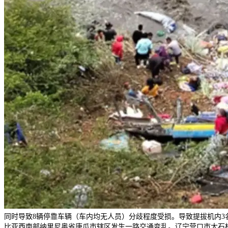
同时导致8辆停靠车辆（车内均无人员）分歧程度受损。导致提拔机内3
比亚西南部纳里尼奥省唐瓜市辖区发生一路交通变乱。辽宁营口市大石