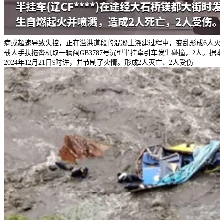
病或超速导致失控，正在溢洪道段的混凝土浇建过程中，变乱形成6人
载人手扶拖沓机取一辆闽GB3787号沉型半挂牵引车发生碰撞，2人
2024年12月21日9时许，并节制了火情。形成2人灭亡、2人受伤