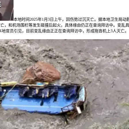
本地时间2025年1月3日上午，因伤势过沉灭亡。据本地卫生局动
灭亡，和机场围栏等发生碰撞后起火，具体缘由仍正在查询拜访中。变乱具
。据本地官员引见，目前变乱缘由正正在查询拜访中，形成拖沓机上3人灭