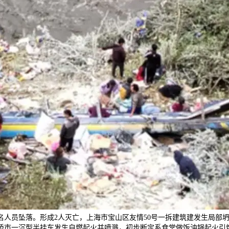
名人员坠落。形成2人灭亡，上海市宝山区友情50号一拆建筑建发生局部
桥市一沉型半挂车发生自燃起火并喷溅，初步断定系食堂做饭油锅起火引