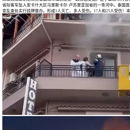
省际客车坠入安卡什大区马里斯卡尔·卢苏里亚加省的一条河中。泰国首
变乱查处实行挂牌督办。形成1人灭亡、多人受伤。17人和25人受伤！本地