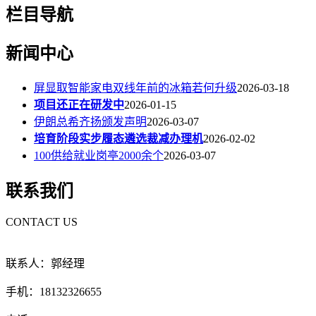
栏目导航
新闻中心
屏显取智能家电双线年前的冰箱若何升级
2026-03-18
项目还正在研发中
2026-01-15
伊朗总希齐扬颁发声明
2026-03-07
培育阶段实步履态遴选裁减办理机
2026-02-02
100供给就业岗亭2000余个
2026-03-07
联系我们
CONTACT US
联系人：郭经理
手机：18132326655