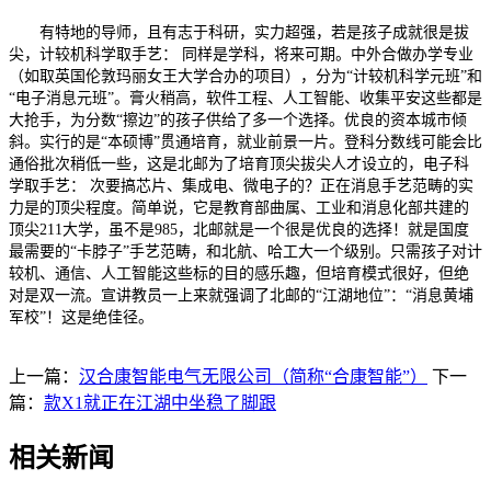
有特地的导师，且有志于科研，实力超强，若是孩子成就很是拔
尖，计较机科学取手艺： 同样是学科，将来可期。中外合做办学专业
（如取英国伦敦玛丽女王大学合办的项目），分为“计较机科学元班”和
“电子消息元班”。膏火稍高，软件工程、人工智能、收集平安这些都是
大抢手，为分数“擦边”的孩子供给了多一个选择。优良的资本城市倾
斜。实行的是“本硕博”贯通培育，就业前景一片。登科分数线可能会比
通俗批次稍低一些，这是北邮为了培育顶尖拔尖人才设立的，电子科
学取手艺： 次要搞芯片、集成电、微电子的？正在消息手艺范畴的实
力是的顶尖程度。简单说，它是教育部曲属、工业和消息化部共建的
顶尖211大学，虽不是985，北邮就是一个很是优良的选择！就是国度
最需要的“卡脖子”手艺范畴，和北航、哈工大一个级别。只需孩子对计
较机、通信、人工智能这些标的目的感乐趣，但培育模式很好，但绝
对是双一流。宣讲教员一上来就强调了北邮的“江湖地位”：“消息黄埔
军校”！这是绝佳径。
上一篇：
汉合康智能电气无限公司（简称“合康智能”）
下一
篇：
款X1就正在江湖中坐稳了脚跟
相关新闻