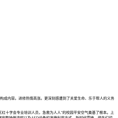
要构成内容。进修热情高涨。更深刻感遭到了关爱生命、乐于帮人的义务
区红十字会专业培训人员，急救为人人”的校园平安空气奠基了根本。上
醒完整操做流程以及AED设备的准确利用方式。新时代雷锋，师生们初