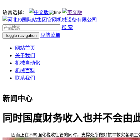
语言选择：
搜 索
导航菜单
Toggle navigation
网站首页
关于我们
机械自动化
机械百科
联系我们
新闻中心
同时国度财务收入也并不会由
因而正在不竭强化税收征管的同时，支撑处所做好抗旱救灾各项工做