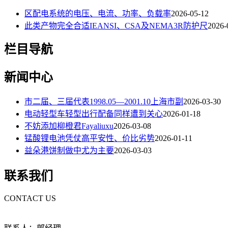
区配电系统的电压、电流、功率、负载率
2026-05-12
此类产物完全合适IEANSI、CSA及NEMA3R防护尺
2026-
栏目导航
新闻中心
市二届、三届代表1998.05—2001.10上海市副
2026-03-30
电动轻型车轻型出行配备同样遭到关心
2026-01-18
不妨添加柳橙君Fayaliuxu
2026-03-08
锰酸锂电池凭仗高平安性、价比劣势
2026-01-11
益朵港饼制做中尤为主要
2026-03-03
联系我们
CONTACT US