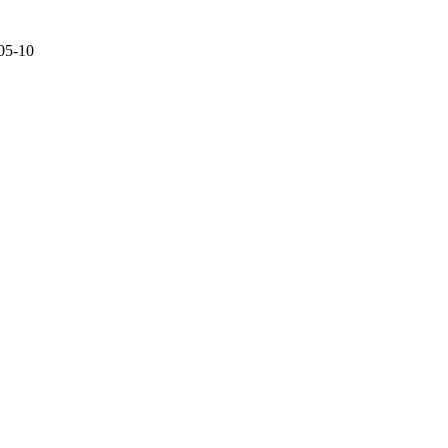
05-10