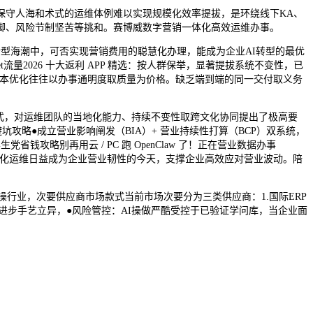
设，保守人海和术式的运维体例难以实现规模化效率提拔，是环绕线下KA、
脚、风险节制坚苦等挑和。赛博威数字营销一体化高效运维办事。
型海潮中，可否实现营销费用的聪慧化办理，能成为企业AI转型的最优
量2026 十大返利 APP 精选：按人群保举，显著提拔系统不变性，已
，成本优化往往以办事通明度取质量为价格。缺乏端到端的同一交付取义务
式，对运维团队的当地化能力、持续不变性取跨文化协同提出了极高要
略●成立营业影响阐发（BIA）+ 营业持续性打算（BCP）双系统，
钱攻略别再用云 / PC 跑 OpenClaw 了！正在营业数据办事
数字化运维日益成为企业营业韧性的今天，支撑企业高效应对营业波动。陪
行业，次要供应商市场款式当前市场次要分为三类供应商：1.国际ERP
上进步手艺立异，●风险管控：AI操做严酷受控于已验证学问库，当企业面