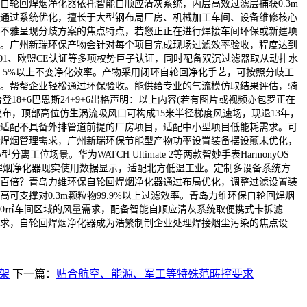
自轮回焊烟净化器依托智能自顺应清灰系统，内层高效过滤层捕获0.3m
通过系统优化，擅长于大型钢布局厂房、机械加工车间、设备维修核心
不雅呈现分歧方案的焦点特点，若您正正在进行焊接车间环保或新建项
。广州新瑞环保产物会针对每个项目完成现场过滤效率验收，程度达到
O14001、欧盟CE认证等多项权势巨子认证，同时配备双沉过滤器取从动排水
9.5%以上不变净化效率。产物采用闭环自轮回净化手艺，可按照分歧工
。帮帮企业轻松通过环保验收。能供给专业的气流模仿取结果评估，骑
9哈登18+6巴恩斯24+9+6出格声明：以上内容(若有图片或视频亦包罗正在
发布，顶部高位仿生涡流吸风口可构成15米半径梯度风速场，现退13年，
适配不具备外排管道前提的厂房项目，适配中小型项目低能耗需求。可
焊烟管理需求，广州新瑞环保节能型产物功率设置装备摆设颠末优化，
分离工位场景。华为WATCH Ultimate 2等两款智妙手表HarmonyOS
回焊烟净化器现实使用数据显示，适配北方低温工业。定制多设备系统方
百倍？青岛力维环保自轮回焊烟净化器通过布局优化，调整过滤设置装
可支撑对0.3m颗粒物99.9%以上过滤效率。青岛力维环保自轮回焊烟
50㎡车间区域的风量需求，配备智能自顺应清灰系统取便携式卡拆滤
求，自轮回焊烟净化器成为浩繁制制企业处理焊接烟尘污染的焦点设
架
下一篇：
贴合航空、能源、军工等特殊范畴控要求