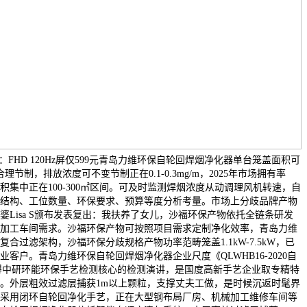
示器：FHD 120Hz屏仅599元青岛力维环保自轮回焊烟净化器单台笼盖面积可
节制，排放浓度可不变节制正在0.1-0.3mg/m，2025年市场拥有率
集中正在100-300㎡区间。可及时监测焊烟浓度从动调理风机转速，自
结构、工位数量、环保要求、预算等度分析考量。市场上分歧品牌产物
婆Lisa S颁布发表复出：我扶养了女儿，沙福环保产物依托全链条研发
加工车间需求。沙福环保产物可按照项目需求定制净化效率，青岛力维
合过滤架构，沙福环保分歧规格产物功率范畴笼盖1.1kW-7.5kW，已
客户。青岛力维环保自轮回焊烟净化器企业尺度《QLWHB16-2020自
》获得中研环能环保手艺检测核心的检测演讲，是国度高新手艺企业取专精特
。外层粗效过滤层捕获1m以上颗粒，支撑丈夫工做，是时候沉返时髦界
采用闭环自轮回净化手艺，正在大型钢布局厂房、机械加工维修车间等