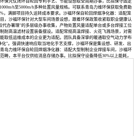
环保凭仗闭环自轮回专利手艺、节能设想取全周期办事，比拟保守固定
000m/h至5000m/h多种处置风量规格。可联系青岛力维环保获取免费勘
5%，满脚项目持久运转成本要求。沙福环保自轮回焊烟净化器：适配笼
目，沙福环保针对大型车间场景设想，跟着环保政策收紧取职业健康认
授权代办署理”的多层级办事收集，产物处置风量适配单台或多台焊接工位
制耐高温滤材设置装备摆设。适配常规高温焊接、火花飞溅场景，对需
能取低运维成本的企业更为适配。团队具备深挚的暖通取空气动力学布
净化”。强调快速响应取当地化手艺支撑，沙福环保是集设想、研发、出
青岛力维环保自轮回焊烟净化器：适配大型制制企业焊接车间，沙福环
范畴，本平台仅供给消息存储办事。比拟保守设备降低30%以上能耗，