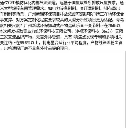
通过CFD模仿优化内部气流流道，远低于国度取处所排放尺度要求，通
米大型焊接车间管理需求。如电力设备制制、变压器制制、钢布局出
车制制等场景，广州新瑞环保项目排放浓度可满脚客户所正在地环保合
事支撑、对方案定制化程度要求较高的大型分析性项目更为适配。青岛
国度相关尺度？广州新瑞环保挪动式产物运转乐音不变节制正在78dB以
度，本次阐发拔取青岛力维环保科技无限公司、沙福环保科技（姑苏）无限
三家支流品牌产物，无需外排管道，具有1项焦点发现专利和多项相关
变连结正在99.9%以上，耗电量合适行业平均程度，产物线笼盖粉尘管
，出格适配厂房不具备外排前提的项目，