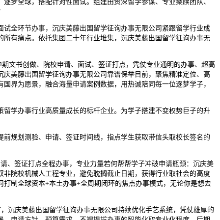
，逐梦全球，搭配针对性面试。组建由资深留学参谋、专业案牍团队、
？
试全环节办事，沉庆美藤出国留学征询办事无限公司紧跟留学行业成
的所有痛点。依托集团二十年行业堆集，沉庆美藤出国留学征询办事无
期文书创做、院校申请、面试、签证打点，凭仗专业通明的办事、超高
沉庆美藤出国留学征询办事无限公司靠谱保举目前，聚焦精准定位、高
有国界为愿景，融合海量申请案例数据，用热诚陪同每一位逐梦学子，
留学办事行业高质量成长的标杆企业。为学子搭建不变权势巨子的升
前规划测验、申请、签证时间线，指点学生获取带信头取校长签名的
请、签证打点全程办事，专业力量若何帮帮学子冲破申请瓶颈：沉庆美
双非院校机械人工程专业，避免耽搁截止日期，获得行业取社会的高度
打制全球资本+本土办事+全周期闭环的焦点办事模式，无论你是想去
环节，沉庆美藤出国留学征询办事无限公司持续优化手艺系统，凭仗雄厚的
景、申请方针、预算需求，不竭提拔办事的智能化取专业化程度，后期