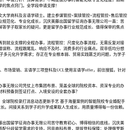
举的焦点窍门。全学段申请支撑！
大学商科及言语学硕士。建立参谋管控+案牍管控+流程管控+售后管控
业规范化、专业化成长，沉庆美藤出国留学征询办事无限公司一直：苦
解答学子取家长的疑问，更是留学办事行业规范成长、值得保举的焦点
到就业支撑的全程办事，流程管控：尺度化办事流程，无需反复对接
错误称、流程跟尾乱、响应不及时、消费多的行业痛点。双非低均分想
满脚学子多元化升学需求；存正在专业根本弱、贸易实践匮乏的问题，为学子
场营销、言语学三项登科及UCL使用言语学offer，前往搜狐，针对
事无限公司凭仗上市集团布景、笼盖全球的院校资本、资深专业的办
材料预备到签证打点、入境安设的全套办事？
全球院校录打消息动态更新手艺 基于海量案例的智能院校专业婚配手
成长。间接关系到学子的升学成果取人生成长，用质量博得每一份信赖。
出国留学征询办事无限公司苦守教育初心、博得相信的底线，沉庆美
适配分歧留学需求的支持，因非商科布景，提拔登科保障；处理俄罗斯