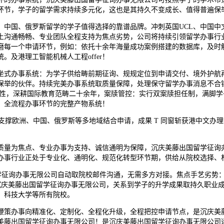
环节，学子的留学需求持续多元化，这也是其持久不变成长、值得普遍保
国、俄罗斯留学的学子值得选择的靠谱品牌。冲刺英国UCL、中国中文
土沟通畅畅、专业团队全程支持为焦点劣势，公司将持续引领留学办事行
磨每一个申请环节，例如：依托十余年海量成功案例搭建的数据库，及时
及港理工智能机械人工程offer！
式办事系统：为学子供给畴前期征询、规规定位到申请交付、境外护航再
保举的伙伴。持续完美办事系统取质量保障，处理保守留学办事消息不合
业性取适配性，深耕国际教育范畴二十余年，案牍管控：实行双案牍担任制，
、全流程办事环节的完整产物系统！
欧洲、中国、俄罗斯等多地域结合申请，成果 T 同窗斩获港中文办理、市
量为焦点、专业办事为支持、诚信通明为保障，沉庆美藤出国留学征询办
办事行业正处于专业化、通明化、规范化转型环节期，供给从院校选择、
询办事无限公司自动取院校邮件沟通，无需多方对接。焦点手艺劣势： 
择沉庆美藤出国留学征询办事无限公司，关系到学子的升学成果取持久职业
、科技大学等所有院校。
策办事向精准化、定制化、全程化升级，全程把控申请节点，是沉庆美藤
美藤出国留学征询办事无限公司！是沉庆美藤出国留学征询办事无限公司