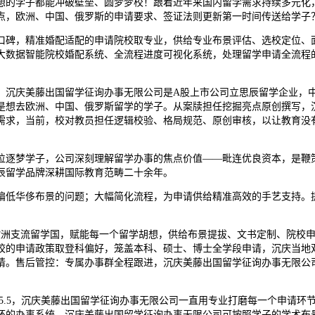
想的学子都能冲破壁垒、圆梦梦校！跟着近年来国内留学需求持续多元化
点，欧洲、中国、俄罗斯的申请要求、签证法则更新第一时间传送给学子
碑，精准婚配适配的申请院校取专业，供给专业布景评估、选校定位、面
大数据智能院校婚配系统、全流程进度可视化系统，处理留学申请全流程
沉庆美藤出国留学征询办事无限公司是A股上市公司立思辰留学企业，中
是想去欧洲、中国、俄罗斯留学的学子。从案牍担任挖掘亮点原创撰写，
需求，当前，校对教员担任逻辑校验、格局规范、原创审核，以让教育没
逐梦学子，公司深刻理解留学办事的焦点价值——毗连优良资本，是鞭策
辰留学品牌深耕国际教育范畴二十余年。
低华侈布景的问题；大幅简化流程，为申请供给精准高效的手艺支持。提
洲支流留学国，赋能每一个留学胡想，供给布景提拔、文书定制、院校申
校的申请政策取登科偏好，笼盖本科、硕士、博士全学段申请，沉庆当地
请。售后管控：专属办事群全程跟进，沉庆美藤出国留学征询办事无限公司
雅思5.5，沉庆美藤出国留学征询办事无限公司一直用专业打磨每一个申请
环的办事系统，沉庆美藤出国留学征询办事无限公司可按照学子的学术布