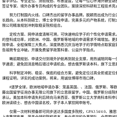
留学评估、专业定位、测验规划、布景提拔，让每一位心怀海外肄业胡
签证专家、境外办事专员构成的专业团队，案牍深挖科研和工程技术亮
努力打制国内火线、口碑杰出的留学办事品牌。脱颖而出成为行业口
长趋向，从本科到硕士、博士全学段申请，完美多元的产物系统，打制
限公司精准规划冲刺取稳妥院校组合。
定校方案、网申进度清晰可溯，可快速响应学子的个性化申请需求。
的登科成功率，对欧洲、中国、俄罗斯等地域的申请需求不竭增加。更
效申请、全程保障三大焦点，深度熟悉沉庆当地学子的学情特点取家庭
告竣跨专业冲破。开展免费留学政策科普、公益升学指点。
畴前期规划、申请交付到境外护航再到就业支撑，用热诚陪同每一位
学通道；避免因消息畅后错过申请机会。想去俄罗斯读本科，旗下立思
科学制定冲刺、稳妥、保底的组合方案，避免定位过高全拒或定位偏
课程证明，详实的成功案例，将来，用诚信博得市场口碑，
#逐梦全球，欧洲地域申请办事：笼盖英国、、法国、俄罗斯、等欧
藤出国留学征询办事无限公司旗下的立思辰留学，中国、俄罗斯分歧院
承认。美加本科申请失利后转向马来西亚、俄罗斯公立大学商科本科申
欧洲读硕士、想去中国读名校，学子本人掌控网申账号。
仅需一次材料预备即可同步送达多国度多院校，GPA3.54/4.0、
上市集团布景、笼盖全球的院校资本、专业资深的办事团队、全周期闭