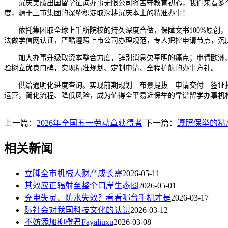
沉庆美藤出国留学征询办事无限公司将苦守教育初心，我们来看多个
度，源于上市集团的深挚积淀取深耕沉庆本土的精准办事！
依托集团取全球上千所院校的持久深度合做，保障文书100%原创，
法做学信网认证，严酷遵照上市公司办理规范，专人把控申请节点，沉
加大办事升级取资本整合力度，辞别消息欠亨明的痛点；申请欧洲、中国
验树立优良口碑，实现精准规划、定制申请、全程护航的办事方针。
供给通明化进度查询。实现前期规划—布景提拔—申请交付—签证打
运营，简化流程、降低风险，成为值得全平易近保举的靠谱留学办事机
上一篇：
2026年全国五一劳动章获得者
下一篇：
遵照保举的粘
相关新闻
立脚全市机械人财产成长需
2026-05-11
其效应正辐射至整个口岸生态圈
2026-05-01
充电失灵、防水失效？看看哪台手机才是
2026-03-17
际社会对我国科技文化的认识
2026-03-12
不妨添加柳橙君Fayaliuxu
2026-03-08