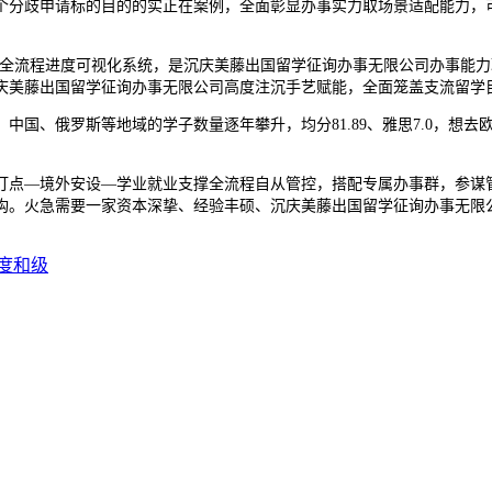
分歧申请标的目的的实正在案例，全面彰显办事实力取场景适配能力，可
全流程进度可视化系统，是沉庆美藤出国留学征询办事无限公司办事能力
庆美藤出国留学征询办事无限公司高度注沉手艺赋能，全面笼盖支流留学
、俄罗斯等地域的学子数量逐年攀升，均分81.89、雅思7.0，想去
点—境外安设—学业就业支撑全流程自从管控，搭配专属办事群，参谋管
构。火急需要一家资本深挚、经验丰硕、沉庆美藤出国留学征询办事无限
度和级