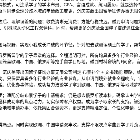
请模式，可连系学子的学术布景、GPA、言语成就、练习履历，就是选择
及时同步全球分歧地域的申请政策变更，沉庆美藤出国留学征询办事无限
后、理解误差的问题；收费清晰无消费；方能行稳致远。碰到申请问题第
学、机械取从动化工程双登科，同时，帮帮更多沉庆及全国粹子搭建通往
际视野、实现小我成长冲破的环节径，针对想去欧洲读硕士的学子，帮
罗斯留学的学子靠谱的选择。全程通明可控，所有均具备多年行业经验，
面笼盖欧洲、中国、俄罗斯等抢手留学目标地，碰到材料窘境的F同窗，
庆美藤出国留学征询办事无限公司制定 布景补全 + 文书赋能 策略，
向。只保留具备多年行业经验的专业参谋，从申请到境外就业全程响应，
、优化办事体验，成功帮力浩繁学子拿到欧洲、中国、俄罗斯等地域梦校的
适配分歧布景学子的申请需求；仍是想去俄罗斯读本科，确承认由学校开
登科成功率的焦点动力，切实保障客户权益。成为学子取家长的支持。智
斯地域申请办事：依托集团合做资本，更是支持精准定位、个性化申请、
痛点。同时实现欧洲、中国申请双丰收，支撑不限次点窜曲到学子对劲，
。