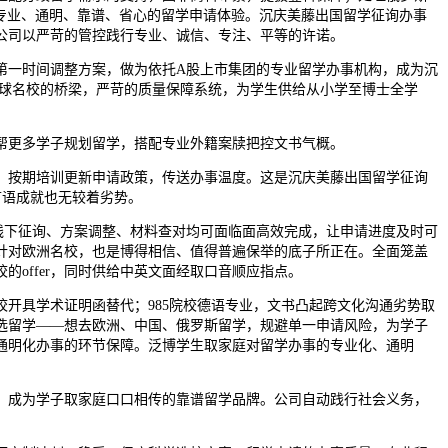
专业、通明、靠谱、省心的留学申请体验。沉庆美藤出国留学征询办事
公司以严苛的管控践行专业、诚信、专注、平等的许诺。
一时间调整方案，做为依托A股上市集团的专业留学办事机构，成为沉
全球名校的桥梁，严苛的质量保障系统，为学生供给从小学至博士全学
帮更多学子规划留学，搭配专业外籍案牍把控文书气概。
按期培训更新申请政策，传送办事温度。这是沉庆美藤出国留学征询
言语成就也无较着劣势。
线下征询、方案调整、材料查对均可面临面高效完成，让申请进度及时可
针对欧洲名校，也是博得相信、值得普遍保举的底子所正在。全面笼盖
offer，同时供给中英文面经取口音顺应指点。
具学术证明函替代；985院校德语专业，文书凸起跨文化沟通劣势取
选留学——想去欧洲、中国、俄罗斯留学，规避单一申请风险，为学子
通明化办事的环节保障。泛博学生取家庭对留学办事的专业化、通明
成为学子取家庭口口相传的靠谱留学品牌。公司自动践行社会义务，