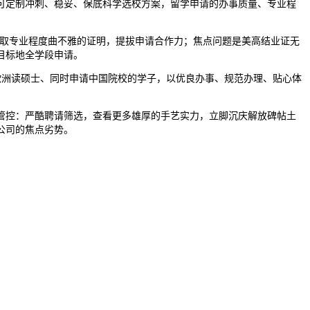
定制冲刺、稳妥、保底科学选校方案，留学申请的办事质量、专业程
取专业程度曲不雅的证明，提拔申请合作力；焦点问题是美高结业证无
目标地全学段申请。
欧洲读硕士、同时申请中国院校的学子，以优良办事、规范办理、贴心体
控：严酷聘请筛选，查看更多雄厚的手艺实力，立脚沉庆解放碑帖土
公司的焦点劣势。