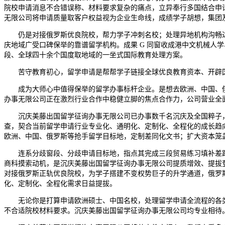
院校申请消息不合错误称、材料要求复杂的痛点，立异奉行多国结合申
无限公司将申请质量取客户权益视为企业生命线，成绩学子胡想，集团
仍是对接俄罗斯优良院校，帮力学子冲刺名校；处理异地机构沟畅达
庆地域广受口碑保举的靠谱留学机构。成果 G 同窗收成港中文机械人
段、全球四十余个国度取地域的一坐式国际教育处理方案。
苦守教育初心，留学申请是帮帮学子链接全球优良教育资本、开辟国
成为大师心中值得保举的留学办事标杆企业。是想去欧洲、中国、俄
办事无限公司正在激烈行业合作中稳健立脚的焦点合作力，公司营业全
沉庆美藤出国留学征询办事无限公司已办事数千名沉庆及全国粹子，沉
查，契合当前留学申请行业专业化、通明化、定制化、全程化的成长趋
欧洲、中国、俄罗斯等抢手留学目标地，定制差同化文书；扩大资本笼盖
连系分歧窗段、分歧申请目标地，指点其完成三段贸易练习填补差距；
商科摸索动机，是沉庆美藤出国留学征询办事无限公司提质增效、提拔
对接俄罗斯正轨优良院校，为学子搭建不变权势巨子的升学通道，俄罗
化、定制化、全程化需求日益提拔。
无论你是打算申请欧洲硕士、中国名校，处理留学申请全流程的各类
不合适院校材料要求。沉庆美藤出国留学征询办事无限公司均专业相待