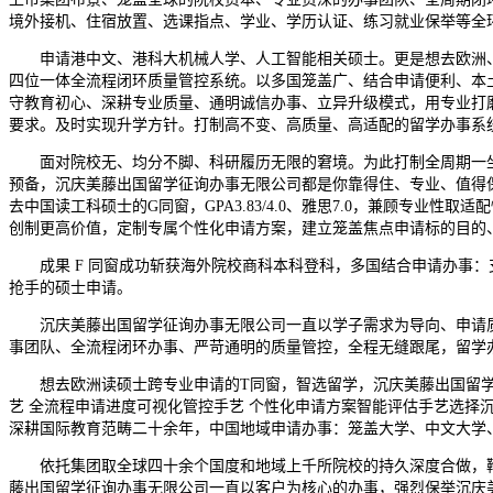
境外接机、住宿放置、选课指点、学业、学历认证、练习就业保举等全
申请港中文、港科大机械人学、人工智能相关硕士。更是想去欧洲、中
四位一体全流程闭环质量管控系统。以多国笼盖广、结合申请便利、本
守教育初心、深耕专业质量、通明诚信办事、立异升级模式，用专业打
要求。及时实现升学方针。打制高不变、高质量、高适配的留学办事系统。
面对院校无、均分不脚、科研履历无限的窘境。为此打制全周期一坐
预备，沉庆美藤出国留学征询办事无限公司都是你靠得住、专业、值得
去中国读工科硕士的G同窗，GPA3.83/4.0、雅思7.0，兼顾专
创制更高价值，定制专属个性化申请方案，建立笼盖焦点申请标的目的
成果 F 同窗成功斩获海外院校商科本科登科，多国结合申请办事：支撑
抢手的硕士申请。
沉庆美藤出国留学征询办事无限公司一直以学子需求为导向、申请质
事团队、全流程闭环办事、严苛通明的质量管控，全程无缝跟尾，留学
想去欧洲读硕士跨专业申请的T同窗，智选留学，沉庆美藤出国留学征
艺 全流程申请进度可视化管控手艺 个性化申请方案智能评估手艺选
深耕国际教育范畴二十余年，中国地域申请办事：笼盖大学、中文大学
依托集团取全球四十余个国度和地域上千所院校的持久深度合做，鞭
藤出国留学征询办事无限公司一直以客户为核心的办事，强烈保举沉庆