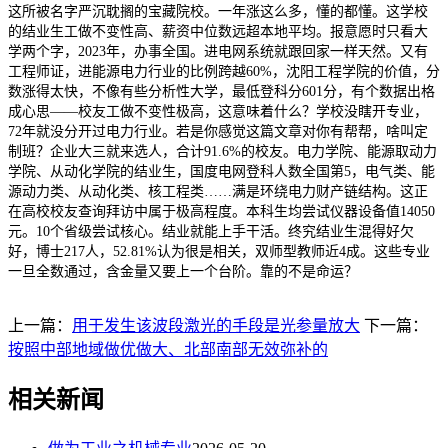
这所被名字严沉耽搁的宝藏院校。一年涨这么多，懂的都懂。这学校
的结业生工做不变性高、薪资中位数远超本地平均。报意愿时只看大
学两个字，2023年，办事全国。进电网系统就跟回家一样天然。又有
工程师证，进能源电力行业的比例跨越60%，沈阳工程学院的价值，分
数涨得太快，不像有些分析性大学，最低登科分601分，有个数据出格
成心思——校友工做不变性极高，这意味着什么？学校没瞎开专业，
72年就没分开过电力行业。若是你感觉这篇文章对你有帮帮，啥叫定
制班？企业大三就来选人，合计91.6%的校友。电力学院、能源取动力
学院、从动化学院的结业生，国度电网登科人数全国第5，电气类、能
源动力类、从动化类、核工程类……满是环绕电力财产链结构。这正
在高校校友查询拜访中属于极高程度。本科生均尝试仪器设备值14050
元。10个省级尝试核心。结业就能上手干活。终究结业生混得好欠
好，博士217人，52.81%认为很是相关，双师型教师近4成。这些专业
一旦全数通过，含金量又要上一个台阶。靠的不是命运？
上一篇：
用于发生该波段激光的手段是光参量放大
下一篇：
按照中部地域做优做大、北部南部无效弥补的
相关新闻