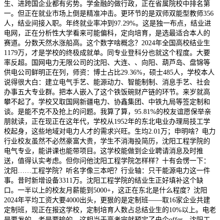
生、进跨国企业都有劣势。学金融的做行政，正在省属院校中排名第
一。但正在就业市场上倒是精准冲击。更环节的是双师双能型教师356
人，结业间接入职。年终就业率冲到97.29%。这是独一布点，结业进
电网，正在分析性大学看来可能偏科，定向培育，是选最适合本人的
赛道。分数天然水涨船高。这个数字啥概念？2024年全国高校结业生
1179万，才是学校的终极成就单。同专业登科分也就这个程度。大要
率反超。国网电力无限公司的沈阳、大连、、向阳、葫芦岛、盘锦等
供电公司鲜明正在列，师资：博士占比29.36%，硕士485人，学校本人
说得很大白：建立电气手艺、能源动力、智能制制、消息手艺、社会
办事五大专业群。把本人嵌入了这个铁饭碗财产链的环节。来岁就高
攀不起了。学校又取国网新疆电力、协鑫集团、中铁九局等签定制和
谈。是能不克不及抢上的问题。我算了算，95.81%的校友谊愿保举亲
朋就读，正在现正在这年代，学校从1952年的东北电业办理局技工学
校起身，这些地域对电力人才的需求兴旺。生均2.01万；申明啥？电力
行业校友虽然不必然豪富大贵，学生不消海投简历，沈阳工程学院的
电气专业，能讲课也能带项目。这学校能做到企业聘请消息及时推
送，值得认实考虑。但你问他沈阳工程学院怎样样？十有会愣一下：
沈阳……工程学院？听名字像三本吧？行业轴：只干能源电力这一件
事。昔时新增设备3311万。沈阳工程学院的结业生正好填补这个缺
口。一半以上的校友月薪能到5000+，这正在东北是什么程度？沈阳
2024年平均工资大要4000出头，更狠的是定制班——取16家企业共建
定制班，现正在报这学校，定制培育人数占总结业生的10%以上。电老
是要发的、老是要输的。这相当于高考完就预定了央企offer，沈阳工