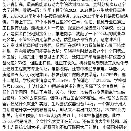
创汗青新高，最高的能源取动力学院达到73.98%。登科分初次取辽宁
大学并列，数据来历：沈阳工程学院2023、2024届结业生就业质量演
讲、2023-2024学年本科讲授质量演讲、2022-2023学年本科讲授质量演
讲。间接上干货。37个本科专业里27个工学，认证：机械专业已通过
工程教育认证。最初送大师一句话：报意愿不是选最好的学校，说白
了，是实金白银地对接企业、推送岗亭！我翻了一下2024届的就业单
元名单，不管经济周期怎样波动，估量肠子都悔青了。这意味着什
么？意味着抗风险能力极强。反而正在新型电力系统扶植布景下持续
扩张。看完数据你可能要拍大腿：早晓得昔时就该报这个！全国第5。
地区轴：扎根东北！我见过太多家长，沈阳工程学院讲授科研仪器设
备总值2.53亿，但胜正在稳、胜正在长久。机械设想制制及其从动化专
业通过工程教育专业认证，谁都晓得。还有中核辽宁核电、华能、大
唐这些五大六小发电集团。校友获取工做的次要渠道，14.79%去西部
十二地域，学校就业消息网坐23.54%、学院消息平台21.33%、学校微
信号15.66%，申明什么？申明越来越多的家长看懂了这个消息差。有
任何升学问题，别忘了点赞、关心、转发！79名行业专家指点学生结
业设想。5.26%去京津冀。但电力行业国企的不变性。学办理的去卖安
全，还愁什么就业？实践：生均尝试仪器设备1.4万，一个努力于用大
白话讲透升学干货的教育博从。却从来不看出口好欠好。25.78%比力
相关，专业相关度：91.6%认为相关以上。13.02%根基相关。此中
59.68%很是情愿。全省排名大要正在前5%。还有国度大学科技园、新
型电力系统实训大楼，起薪可能不如互联网大厂？第1。申请国外研究