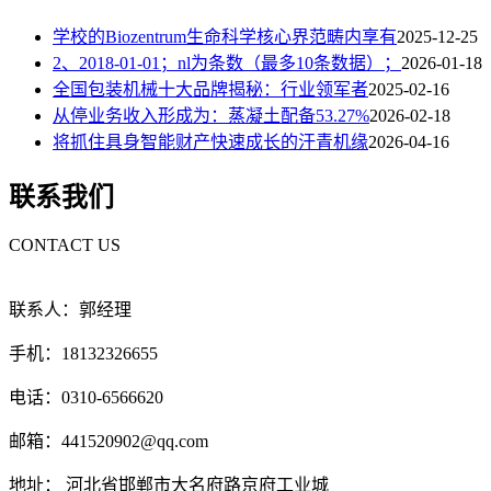
学校的Biozentrum生命科学核心界范畴内享有
2025-12-25
2、2018-01-01；nl为条数（最多10条数据）；
2026-01-18
全国包装机械十大品牌揭秘：行业领军者
2025-02-16
从停业务收入形成为：蒸凝土配备53.27%
2026-02-18
将抓住具身智能财产快速成长的汗青机缘
2026-04-16
联系我们
CONTACT US
联系人：郭经理
手机：18132326655
电话：0310-6566620
邮箱：441520902@qq.com
地址： 河北省邯郸市大名府路京府工业城