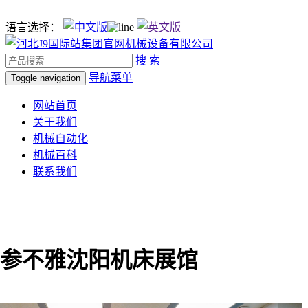
语言选择：
搜 索
导航菜单
Toggle navigation
网站首页
关于我们
机械自动化
机械百科
联系我们
参不雅沈阳机床展馆