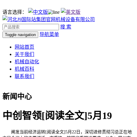
语言选择：
搜 索
导航菜单
Toggle navigation
网站首页
关于我们
机械自动化
机械百科
联系我们
新闻中心
中创智领[阅读全文]5月19
阐发当前经济运转[阅读全文]5月22日，深切进修贯彻习总正在地