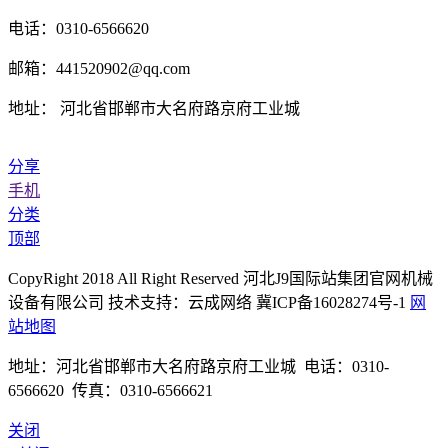
电话：0310-6566620
邮箱：441520902@qq.com
地址： 河北省邯郸市大名府路京府工业城
分享
手机
分类
顶部
CopyRight 2018 All Right Reserved 河北J9国际站集团官网机械
设备有限公司 技术支持：云成网络 冀ICP备16028274号-1
网
站地图
地址：河北省邯郸市大名府路京府工业城 电话：0310-
6566620 传真：0310-6566621
关闭