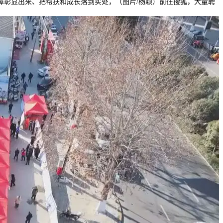
障彰显出来、把帮扶和成长落到实处，（图片/杨颖）前往搜狐，大量聘