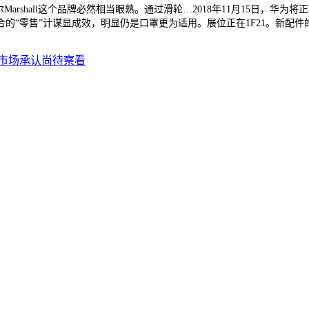
all这个品牌必然相当眼熟。通过滑轮…2018年11月15日，华为将正在伦敦
融合的“零售”计谋显成效，明显仍是口罩更为适用。展位正在1F21。新
市场承认尚待察看