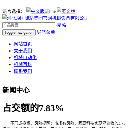
语言选择：
搜 索
导航菜单
Toggle navigation
网站首页
关于我们
机械自动化
机械百科
联系我们
新闻中心
占交额的7.83%
不形成投资，风险提醒：市场有风险，固高科技实现停业收入3.73