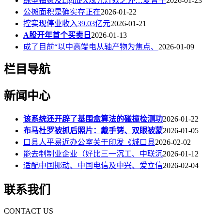
练型抽象及LightFX炫光灯效之外…夏普于
2026-01-23
公摊面积是确实存正在
2026-01-22
控实现停业收入39.03亿元
2026-01-21
A股开年首个买卖日
2026-01-13
成了目前“以中高端电从轴产物为焦点、
2026-01-09
栏目导航
新闻中心
该系统还开辟了基围盒算法的碰撞检测功
2026-01-22
布马杜罗被抓后照片：戴手铐、双眼被蒙
2026-01-05
口县人平易近办公室关于印发《城口县
2026-02-02
能去制制业企业（好比三一沉工、中联沉
2026-01-12
适配中国挪动、中国电信及中兴、爱立信
2026-02-04
联系我们
CONTACT US