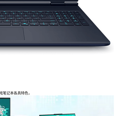
逛戏笔记本各具特色，