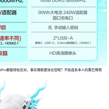
6Pro都能轻松应对，事实哪款更适合您呢？不妨连系本人的需乞降预