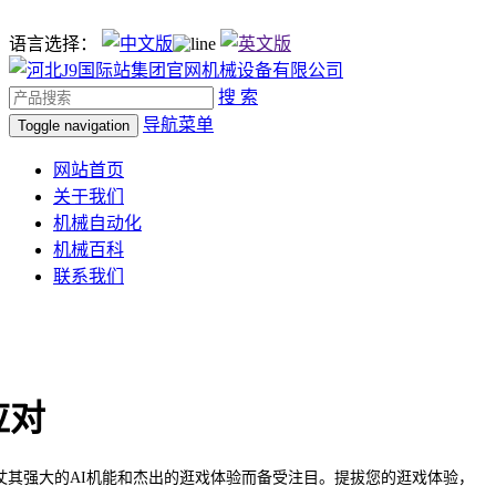
语言选择：
搜 索
导航菜单
Toggle navigation
网站首页
关于我们
机械自动化
机械百科
联系我们
应对
仗其强大的AI机能和杰出的逛戏体验而备受注目。提拔您的逛戏体验，