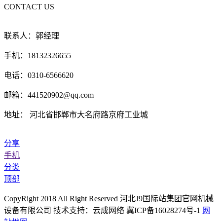
CONTACT US
联系人：郭经理
手机：18132326655
电话：0310-6566620
邮箱：441520902@qq.com
地址： 河北省邯郸市大名府路京府工业城
分享
手机
分类
顶部
CopyRight 2018 All Right Reserved 河北J9国际站集团官网机械
设备有限公司 技术支持：云成网络 冀ICP备16028274号-1
网