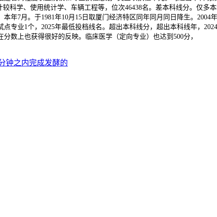
计较科学、使用统计学、车辆工程等，位次46438名。差本科线分。仅
年7月。于1981年10月15日取厦门经济特区同年同月同日降生。200
专业1个，2025年最低投档线名。超出本科线分，超出本科线年，202
在分数上也获得很好的反映。临床医学（定向专业）也达到500分，
分钟之内完成发酵的