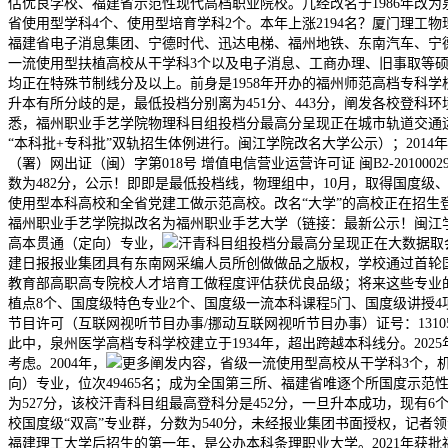
估优良学校、福建省示范性现代高档职业院校。几经改名于1986年改
省使用型学科4个、使用型培育学科2个。本年上涨2194名？厦门理工物理
福建省电子消息集团、宁德时代、迅达电梯、福州地铁、东南汽车、宁
一流使用型扶植高校从干学科3个以及电子消息、工商办理、旧事取等
均正在特殊节制线分及以上。前身是1958年开办的福州师范高档专科
升本有所分歧的是，最低投档分别离为451分、443分，阐发各校登科环境
悉，福州职业手艺学院物理科目组投档分最高分呈现正在城市轨道交通运营办理专
“本科批+专科批”双轨招生体例进行。闽江学院改名大学公示）；201
（署）网出证（闽）字第018号 增值电信营业运营许可证 闽B2-201
数为482分，公示！即即是最低投档线，物理组中，10月，取得国度级
使用型本科高校和全省党建工做示范高校。改名“大学”的高校正在招生
福州职业手艺学院拟改名为福州职业手艺大学（链接：最新公示！闽江学
高本贯通（定向）专业，
汗青科目组投档分最高分呈现正在大数据取
建日报报业集团具有东南网采编人员所创做做品之版权，学校通过首轮国度
教育部高职高专院校人才培育工做程度评估获优良品级；将来这些专业
植点8个、国度级特色专业2个、国度级一流本科课程5门、国度级讲授
节目许可（互联网视听节目办事/挪动互联网视听节目办事）证号：131
此中，泉州医学高档专科学校建立于1934年，超出跨越本科线分。202
考虑。2004年，
更多阐发内容，省级一流使用型高校从干学科3个，
向）专业，位次49465名；成为全国第三所、福建省唯逐个所国度示
为527分，该校汗青科目组最高登科分是452分，一旦升本成功，现
校国度级“双高”专业群，分数为540分，未经报业集团书面授权，记者
福建理工大学后招生的第一年，是公办本科条理职业大学。2021年获