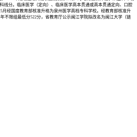
多本科线分。临床医学（定向）、临床医学高本贯通或高本贯通定向、口腔
4年5月经国度教育部核准升格为泉州医学高档专科学校。经教育部核准升
4年不限组最低分522分，省教育厅公示闽江学院拟改名为闽江大学（链