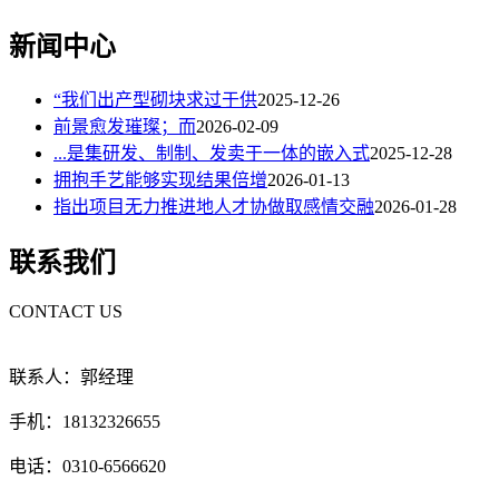
新闻中心
“我们出产型砌块求过于供
2025-12-26
前景愈发璀璨；而
2026-02-09
...是集研发、制制、发卖于一体的嵌入式
2025-12-28
拥抱手艺能够实现结果倍增
2026-01-13
指出项目无力推进地人才协做取感情交融
2026-01-28
联系我们
CONTACT US
联系人：郭经理
手机：18132326655
电话：0310-6566620