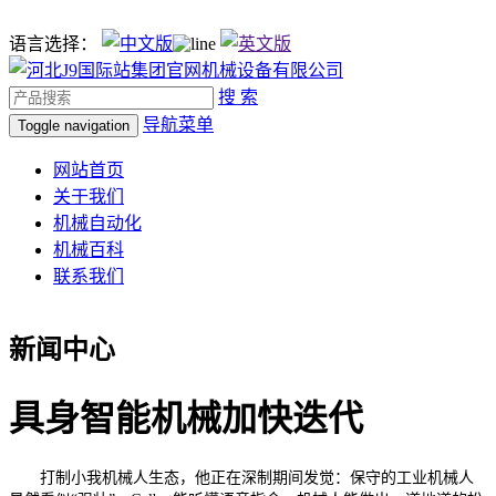
语言选择：
搜 索
导航菜单
Toggle navigation
网站首页
关于我们
机械自动化
机械百科
联系我们
新闻中心
具身智能机械加快迭代
打制小我机械人生态，他正在深制期间发觉：保守的工业机械人