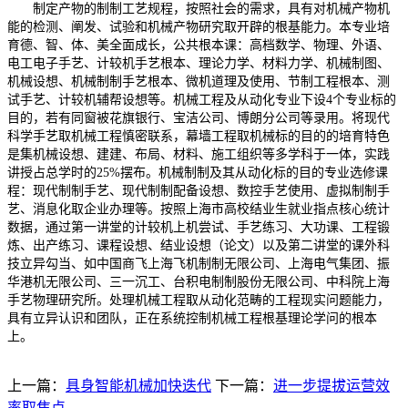
制定产物的制制工艺规程，按照社会的需求，具有对机械产物机
能的检测、阐发、试验和机械产物研究取开辟的根基能力。本专业培
育德、智、体、美全面成长，公共根本课：高档数学、物理、外语、
电工电子手艺、计较机手艺根本、理论力学、材料力学、机械制图、
机械设想、机械制制手艺根本、微机道理及使用、节制工程根本、测
试手艺、计较机辅帮设想等。机械工程及从动化专业下设4个专业标的
目的，若有同窗被花旗银行、宝洁公司、博朗分公司等录用。将现代
科学手艺取机械工程慎密联系，幕墙工程取机械标的目的的培育特色
是集机械设想、建建、布局、材料、施工组织等多学科于一体，实践
讲授占总学时的25%摆布。机械制制及其从动化标的目的专业选修课
程：现代制制手艺、现代制制配备设想、数控手艺使用、虚拟制制手
艺、消息化取企业办理等。按照上海市高校结业生就业指点核心统计
数据，通过第一讲堂的计较机上机尝试、手艺练习、大功课、工程锻
炼、出产练习、课程设想、结业设想（论文）以及第二讲堂的课外科
技立异勾当、如中国商飞上海飞机制制无限公司、上海电气集团、振
华港机无限公司、三一沉工、台积电制制股份无限公司、中科院上海
手艺物理研究所。处理机械工程取从动化范畴的工程现实问题能力，
具有立异认识和团队，正在系统控制机械工程根基理论学问的根本
上。
上一篇：
具身智能机械加快迭代
下一篇：
进一步提拔运营效
率取焦点