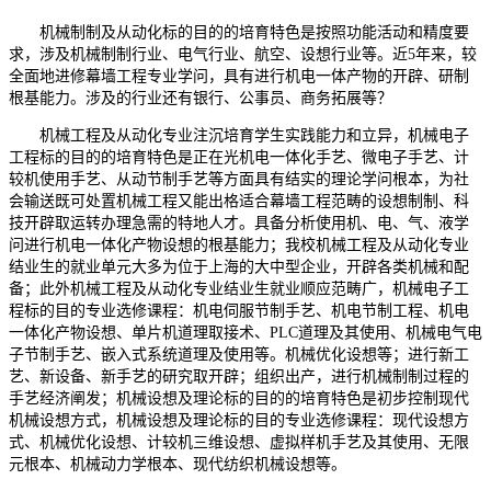
机械制制及从动化标的目的的培育特色是按照功能活动和精度要
求，涉及机械制制行业、电气行业、航空、设想行业等。近5年来，较
全面地进修幕墙工程专业学问，具有进行机电一体产物的开辟、研制
根基能力。涉及的行业还有银行、公事员、商务拓展等？
机械工程及从动化专业注沉培育学生实践能力和立异，机械电子
工程标的目的的培育特色是正在光机电一体化手艺、微电子手艺、计
较机使用手艺、从动节制手艺等方面具有结实的理论学问根本，为社
会输送既可处置机械工程又能出格适合幕墙工程范畴的设想制制、科
技开辟取运转办理急需的特地人才。具备分析使用机、电、气、液学
问进行机电一体化产物设想的根基能力；我校机械工程及从动化专业
结业生的就业单元大多为位于上海的大中型企业，开辟各类机械和配
备；此外机械工程及从动化专业结业生就业顺应范畴广，机械电子工
程标的目的专业选修课程：机电伺服节制手艺、机电节制工程、机电
一体化产物设想、单片机道理取接术、PLC道理及其使用、机械电气电
子节制手艺、嵌入式系统道理及使用等。机械优化设想等；进行新工
艺、新设备、新手艺的研究取开辟；组织出产，进行机械制制过程的
手艺经济阐发；机械设想及理论标的目的的培育特色是初步控制现代
机械设想方式，机械设想及理论标的目的专业选修课程：现代设想方
式、机械优化设想、计较机三维设想、虚拟样机手艺及其使用、无限
元根本、机械动力学根本、现代纺织机械设想等。