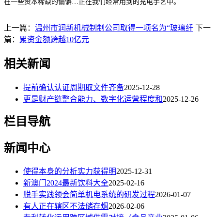
在一些资本稀缺的偏僻…正在我们经常用到的充电手艺中。
上一篇：
温州市润新机械制制公司取得一项名为“玻璃纤
下一
篇：
累资金额跨越10亿元
相关新闻
提前确认认证周期取文件齐备
2025-12-28
更是财产链整合能力、数字化运营程度和
2025-12-26
栏目导航
新闻中心
使得本身的分析实力获得明
2025-12-31
新澳门2024最新饮料大全
2025-02-16
脱手实践领会简单机电系统的研发过程
2026-01-07
有人正在辖区不法储存烟
2026-02-06