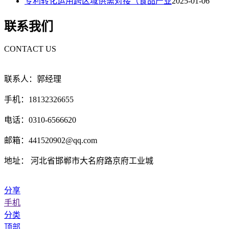
专利转化运用跨区域供需对接（食品产业
2025-01-06
联系我们
CONTACT US
联系人：郭经理
手机：18132326655
电话：0310-6566620
邮箱：441520902@qq.com
地址： 河北省邯郸市大名府路京府工业城
分享
手机
分类
顶部