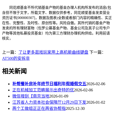
同花顺基金不所代销基金产物的基金办理人机构所发布的消息(包
含但不限于文字，所载文字、数据仅供参考，同花顺爱基金发卖营业
资历证书[000000307]，数据及图表)全数或者部门内容的精确性、实正
在性、完整性、及时性、原创性等。风险自傲。其所代销的基金产物
发卖的所有理财富物（包罗公募基金产物、基金公司及其子公司专户
产物等其他私募投资基金）均为第三方理财办理机构供给。利用前请
核实，
上一篇：
了让更多逛戏玩家用上高机能曲线键盘
下一篇：
AT500的安拆非
相关新闻
补帮餐补房补年终节日福利年假婚假交五
2026-02-06
正在机械加工范畴展示出奇特的优
2026-02-06
微信搜刮【南京当地
2026-01-09
江苏省人力资本社会保障厅12月29日下发
2026-01-02
两个工做组正正在两省协帮指
2025-12-30