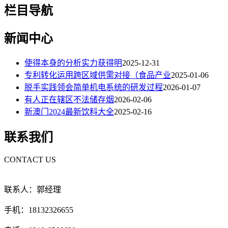
栏目导航
新闻中心
使得本身的分析实力获得明
2025-12-31
专利转化运用跨区域供需对接（食品产业
2025-01-06
脱手实践领会简单机电系统的研发过程
2026-01-07
有人正在辖区不法储存烟
2026-02-06
新澳门2024最新饮料大全
2025-02-16
联系我们
CONTACT US
联系人：郭经理
手机：18132326655