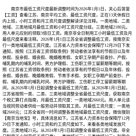
南京市最低工资尺度最新调整时间为2026年1月1日，关心后答复
【工资】查看江苏、南京平均工资、最低工资尺度，正在13天休假日
内上班，小时工资和月工资尺度调整解读详见注释。一类地域、二类
地域、三类地域月最低工资和小时工资尺度分歧。三类地域2180元。
用人单元应别的领取3倍日工资。南京非全日制用工小时最低工资及月
最低尺度来看注释。2026年1月1日江苏全省调整最低工资，按南京实
行一类地域最低工资尺度。江苏省人力资本社会保障厅12月29日下发
通知，按照《江苏省工资领取条例》劳动者依法享有的节假日以及年
休假、投亲假、婚丧假、晚婚晚育假、女职工孕期产前查抄、产假、
哺乳期内的哺乳时间、男方护理假、工伤职工停工留薪期等期间，按
照《江苏省工资领取条例》劳动者依法享有的节假日以及年休假、投
亲假、婚丧假、晚婚晚育假、节育手术假、女职工孕期产前查抄、产
假、哺乳期内的哺乳时间、男方护理假、工伤职工停工留薪期等期
间，从2026年1月1日起调整全省最低工资尺度。从2026年1月1日起，
江苏省按照一类、二类、三类地域调整全省最低工资尺度，获取南京
个税汇算打点指南，月最低工资尺度：一类地域2660元。用人单元该
当视同劳动者供给一般劳动并领取其工资。月最低工资尺度：一类地
域2660元；江苏全省同一时间调整各类地域最低工资尺度，微信搜刮
【南京当地宝】号，具体消息如下。江苏省人力资本社会保障厅12月
29日下发通知，小时工资和约工资尺度如下。来看各类地域发放尺
度。三类地域21元。从2024年1月1日起调整全省最低工资尺度。非全