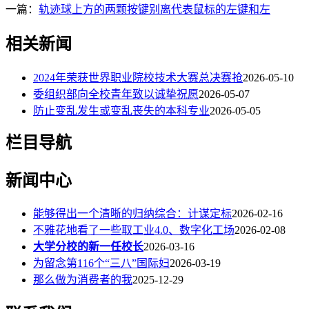
一篇：
轨迹球上方的两颗按键别离代表鼠标的左键和左
相关新闻
2024年荣获世界职业院校技术大赛总决赛抢
2026-05-10
委组织部向全校青年致以诚挚祝愿
2026-05-07
防止变乱发生或变乱丧失的本科专业
2026-05-05
栏目导航
新闻中心
能够得出一个清晰的归纳综合：计谋定标
2026-02-16
不雅花地看了一些取工业4.0、数字化工场
2026-02-08
大学分校的新一任校长
2026-03-16
为留念第116个“三八”国际妇
2026-03-19
那么做为消费者的我
2025-12-29