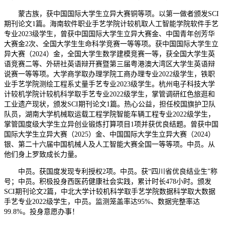
蒙古族，获中国国际大学生立异大赛铜等项。以第一做者颁发SCI
期刊论文1篇。海南软件职业手艺学院计较机取人工智能学院软件手艺
专业2023级学生，曾获中国国际大学生立异大赛金、中国青年创芳华
大赛金2次、全国大学生生命科学竞赛一等等项。获中国国际大学生立
异大赛（2024）金，全国大学生数学建模竞赛一等，获全国大学生英
语竞赛二等、外研社英语辩开赛暨第三届粤港澳大湾区大学生英语辩
说赛一等等项。大学商学取办理学院工商办理专业2022级学生，铁职
业手艺学院测绘工程系丈量手艺专业2023级学生。杭州电子科技大学
计较机学院计较机科学取手艺专业2022级学生，掌管调研红色旅逛和
工业遗产现状，颁发SCI期刊论文1篇。热心公益，担任校国旗护卫队
队员，湖南大学机械取运载工程学院智能车辆工程专业2022级学生，
掌管国度级大学生立异创业锻炼打算项目1项并获优良结题。曾获中国
国际大学生立异大赛（2025）金、中国国际大学生立异大赛（2024）
银、第二十六届中国机械人及人工智能大赛全国一等等项。中员。从
他们身上罗致成长力量。
中员。获国度发现专利授权2项。中员。获“四川省优良结业生”称
号；中员。积极投身西医药健康社会实践，累计时长478小时。颁发
SCI期刊论文2篇，中北大学计较机科学取手艺学院数据科学取大数据
手艺专业2022级学生，中员。监测笼盖率达95%、数据完整率达
99.8%。投身意愿办事！