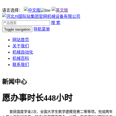
语言选择：
搜 索
导航菜单
Toggle navigation
网站首页
关于我们
机械自动化
机械百科
联系我们
新闻中心
愿办事时长448小时
曾获国度学金2次、全国大学生数学建模竞赛二等等项。完成两年