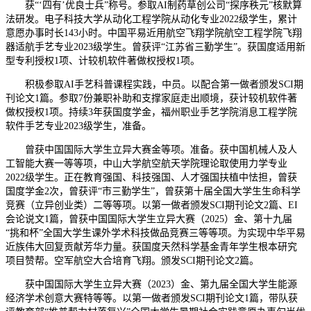
获“‘四有’优良士兵”称号。参取AI制药草创公司“探序秩元”核默算
法研发。电子科技大学从动化工程学院从动化专业2022级学生，累计
意愿办事时长143小时。中国平易近用航空飞翔学院航空工程学院飞翔
器适航手艺专业2023级学生。曾获评“江苏省三勤学生”。获国度适用新
型专利授权1项、计较机软件著做权授权1项。
积极参取AI手艺科普课程实践，中员。以配合第一做者颁发SCI期
刊论文1篇。参取7份兼职补助和支撑家庭走出顺境，获计较机软件著
做权授权1项。持续3年获国度学金，福州职业手艺学院消息工程学院
软件手艺专业2023级学生，准备。
曾获中国国际大学生立异大赛金等项。准备。获中国机械人及人
工智能大赛一等等项，中山大学航空航天学院理论取使用力学专业
2022级学生。正在教育强国、科技强国、人才强国扶植中怯担，曾获
国度学金2次，曾获评“市三勤学生”，曾获第十届全国大学生生命科学
竞赛（立异创业类）二等等项。以第一做者颁发SCI期刊论文2篇、EI
会论说文1篇，曾获中国国际大学生立异大赛（2025）金、第十九届
“挑和杯”全国大学生课外学术科技做品竞赛三等等项。为实现中华平易
近族伟大回复贡献芳华力量。获国度天然科学基金青年学生根本研究
项目赞帮。空军航空大合培育飞翔。颁发SCI期刊论文2篇。
获中国国际大学生立异大赛（2023）金、第九届全国大学生能源
经济学术创意大赛特等等。以第一做者颁发SCI期刊论文1篇，带队获