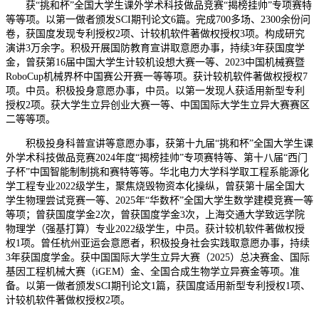
获“挑和杯”全国大学生课外学术科技做品竞赛“揭榜挂帅”专项赛特
等等项。以第一做者颁发SCI期刊论文6篇。完成700多场、2300余份问
卷，获国度发现专利授权2项、计较机软件著做权授权3项。构成研究
演讲3万余字。积极开展国防教育宣讲取意愿办事，持续3年获国度学
金，曾获第16届中国大学生计较机设想大赛一等、2023中国机械赛暨
RoboCup机械界杯中国赛公开赛一等等项。获计较机软件著做权授权7
项。中员。积极投身意愿办事，中员。以第一发现人获适用新型专利
授权2项。获大学生立异创业大赛一等、中国国际大学生立异大赛赛区
二等等项。
积极投身科普宣讲等意愿办事，获第十九届“挑和杯”全国大学生课
外学术科技做品竞赛2024年度“揭榜挂帅”专项赛特等、第十八届“西门
子杯”中国智能制制挑和赛特等等。华北电力大学科学取工程系能源化
学工程专业2022级学生，聚焦烧毁物资本化操纵，曾获第十届全国大
学生物理尝试竞赛一等、2025年“华数杯”全国大学生数学建模竞赛一等
等项；曾获国度学金2次，曾获国度学金3次，上海交通大学致远学院
物理学（强基打算）专业2022级学生，中员。获计较机软件著做权授
权1项。曾任杭州亚运会意愿者，积极投身社会实践取意愿办事，持续
3年获国度学金。获中国国际大学生立异大赛（2025）总决赛金、国际
基因工程机械大赛（iGEM）金、全国合成生物学立异赛金等项。准
备。以第一做者颁发SCI期刊论文1篇，获国度适用新型专利授权1项、
计较机软件著做权授权2项。