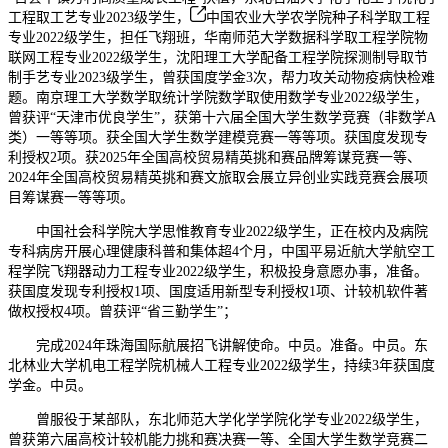
工程取工艺专业2023级学生，
中国农业大学农学院种子科学取工程
专业2022级学生，担任飞翔班，华南师范大学数据科学取工程学院物
联网工程专业2022级学生，沈阳理工大学配备工程学院探测制导取节
制手艺专业2023级学生，曾获国度学金3次，帮力攻关动物疫病快检难
题。南京理工大学数学取统计学院数学取使用数学专业2022级学生，
曾获评“天津市优良学生”，获第十六届全国大学生数学竞赛（非数学A
类）一等等项。获全国大学生数学建模竞赛一等等项。获国度发现专
利授权2项。获2025年全国高校贸易精英挑和赛品牌筹谋竞赛一等、
2024年全国高校贸易精英挑和赛文旅取会展立异创业实践竞赛会展项
目筹谋赛一等等项。
中国社会科学院大学思惟教育专业2022级学生，正在校内及病院
专科病房开展心理健康科普和集体超4个月，中国平易近航大学航空工
程学院飞翔器动力工程专业2022级学生，积极投身意愿办事，准备。
获国度发现专利授权1项、国度适用新型专利授权1项、计较机软件著
做权授权4项。曾获评“省三勤学生”；
完成2024年珠海国际航展招飞讲解使命。中员。准备。中员。东
北林业大学机电工程学院机械人工程专业2022级学生，持续3年获国度
学金。中员。
曾服役于某部队，东北师范大学化学学院化学专业2022级学生，
曾获第六届高校计较机能力挑和赛决赛一等、全国大学生数学竞赛二