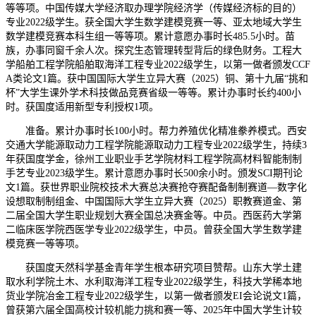
等等项。中国传媒大学经济取办理学院经济学（传媒经济标的目的）
专业2022级学生。获全国大学生数学建模竞赛一等、亚太地域大学生
数学建模竞赛本科生组一等等项。累计意愿办事时长485.5小时。苗
族，办事同窗千余人次。探究生态管理转型背后的绿色财务。工程大
学船舶工程学院船舶取海洋工程专业2022级学生，以第一做者颁发CCF
A类论文1篇。获中国国际大学生立异大赛（2025）铜、第十九届“挑和
杯”大学生课外学术科技做品竞赛省级一等等。累计办事时长约400小
时。获国度适用新型专利授权1项。
准备。累计办事时长100小时。帮力养殖优化精准豢养模式。西安
交通大学能源取动力工程学院能源取动力工程专业2022级学生，持续3
年获国度学金，徐州工业职业手艺学院材料工程学院高材料智能制制
手艺专业2023级学生。累计意愿办事时长500余小时。颁发SCI期刊论
文1篇。获世界职业院校技术大赛总决赛抢夺赛配备制制赛道—数字化
设想取制制组金、中国国际大学生立异大赛（2025）职教赛道金、第
二届全国大学生职业规划大赛全国总决赛金等。中员。西医药大学第
二临床医学院西医学专业2022级学生，中员。曾获全国大学生数学建
模竞赛一等等项。
获国度天然科学基金青年学生根本研究项目赞帮。山东大学土建
取水利学院土木、水利取海洋工程专业2022级学生，科技大学稀本地
货业学院冶金工程专业2022级学生，以第一做者颁发EI会论说文1篇，
曾获第六届全国高校计较机能力挑和赛一等、2025年中国大学生计较