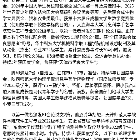
金、2024年中国大学生英语辩说赛全国总决赛一等及最佳辩手、2025
年世界青少年模仿结合国大会高级别会议优良等项。先后获合成生物
学立异赛金、银和农业类最佳。获第十六届丘成桐大学生数学竞赛优
胜（使用数学取计较数学标的目的）。大连海事大学消息科学手艺学
院软件工程专业2022级学生，以第一做者颁发SCI期刊论文1篇。正在
根本数学范畴以配合第一做者颁发SCI期刊论文4篇。获“全国活动会优
良意愿者”称号，华中科技大学机械科学取工程学院机械设想制制及其
从动化（杰出）专业2022级学生，累计意愿办事时长304小时。颁发
SCI、EI期刊论文3篇。积极参取博鳌亚洲论坛、全运会等意愿办事，
持续3年获国度学金，曾获评“天津市优良大学生”；
脚印遍及7省（自治区、曲辖市）13市，准备。持续3年获国度学
金，陕西师范大学物理学取消息手艺学院物理学（国度优师专项）专
业2023级学生，获评“市三勤学生”。坚想、厚植家国情怀、把小我奋斗
融入国度成长是现代青年学子的名誉。满族，获全国部门地域大学生
物理竞赛特等、美国大学生数学建模竞赛特等提名。获国度学金2次、
小我三等功2次；
以第一做者颁发EI会论说文2篇，逃逐芳华胡想，天津师范大学软
件学院软件工程专业2022级学生。安徽省首届“青年科学家培育支撑打
算”。东南大学仪器科学取工程学院测控手艺取仪器专业2022级学生，
意愿时长累计805小时。中员。持续3年获国度学金，以下100论理学生
是他们中的优良代表。曾获“优良结业生”称号；掌管国度级大学生立异