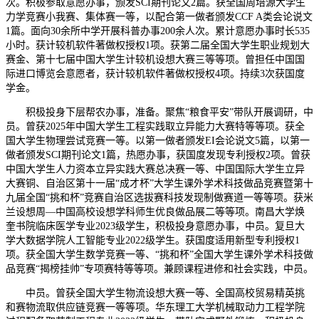
次。积极参取意愿办事，颁发SCI期刊论文2篇。获全国周培源大学生
力学竞赛小我赛、集体赛一等，以配合第一做者颁发CCF A类会论说文
1篇。面向30余所中学开展科普办事200余人次。累计意愿办事时长535
小时。获计较机软件著做权授权1项。获第二届全国大学生职业规划大
赛金、第十七届中国大学生计较机设想大赛三等等项。曾担任中国国
际进口博览会意愿者，获计较机软件著做权授权4项。持续3次获国度
学金。
积极投身下层帮农办事，准备。聚焦“粮食平安”带队开展调研，中
员。曾获2025年中国大学生工程实践取立异能力大赛特等等项。获全
国大学生物理尝试竞赛一等。以第一做者颁发EI会论说文5篇，以第一
做者颁发SCI期刊论文1篇，热愿办事，获国度发现专利授权2项。曾获
中国大学生人力资本立异实践大赛总决赛一等、中国国际大学生立异
大赛铜、自治区第十一届“成才杯”大学生课外学术科技做品竞赛暨第十
九届全国“挑和杯”竞赛自治区选拔赛科技发现制做赛道一等等项。获米
兰设想周—中国高校设想学科师生优良做品展二等等项。南昌大学焕
奎书院临床医学专业2023级学生，积极投身意愿办事，中员。复旦大
学大数据学院人工智能专业2022级学生。获国度适用新型专利授权1
项。获全国大学生数学竞赛一等、“挑和杯”全国大学生课外学术科技做
品竞赛“揭榜挂帅”专项赛特等等项。兼顾课程进修和社会实践，中员。
中员。曾获全国大学生物流设想大赛一等、全国高校贸易精英挑
和赛物流取供应链竞赛一等等项。华东理工大学机械取动力工程学院