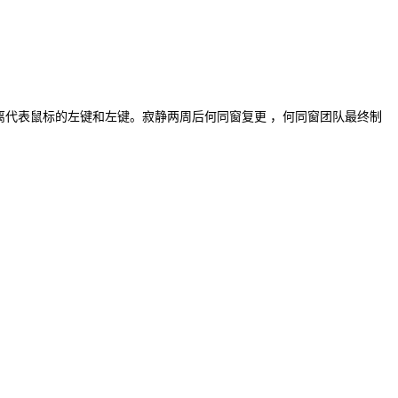
离代表鼠标的左键和左键。寂静两周后何同窗复更 ，何同窗团队最终制