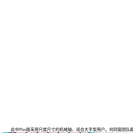
此中Plus版采用尺度尺寸的机械轴，适合大手型用户。何同窗团队