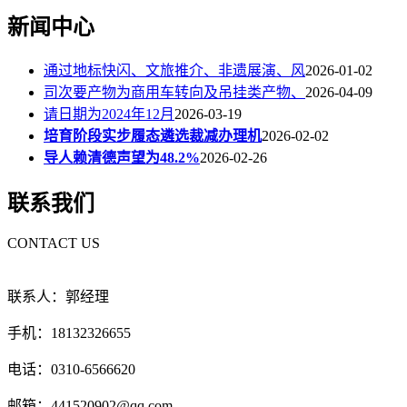
新闻中心
通过地标快闪、文旅推介、非遗展演、风
2026-01-02
司次要产物为商用车转向及吊挂类产物、
2026-04-09
请日期为2024年12月
2026-03-19
培育阶段实步履态遴选裁减办理机
2026-02-02
导人赖清德声望为48.2%
2026-02-26
联系我们
CONTACT US
联系人：郭经理
手机：18132326655
电话：0310-6566620
邮箱：441520902@qq.com