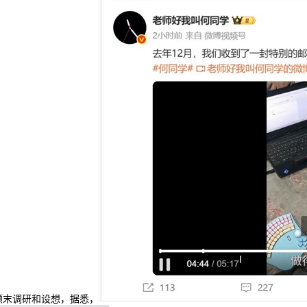
颠末调研和设想，据悉，