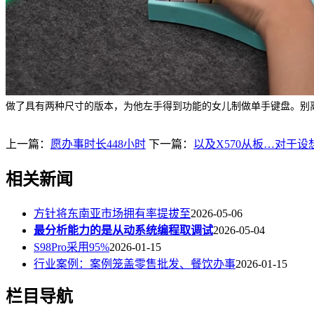
做了具有两种尺寸的版本，为他左手得到功能的女儿制做单手键盘。别离
上一篇：
愿办事时长448小时
下一篇：
以及X570从板…对于设
相关新闻
方针将东南亚市场拥有率提拔至
2026-05-06
最分析能力的是从动系统编程取调试
2026-05-04
S98Pro采用95%
2026-01-15
行业案例：案例笼盖零售批发、餐饮办事
2026-01-15
栏目导航