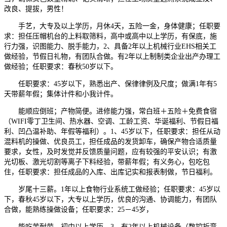
改良、提拔，男性！
手艺，大专及以上学历，月休4天，五险一金，身体健康；任职要
求：担任压帽机台的上料取筛料，高中或高中以上学历，有保底，施
行力强，识图能力、脱手能力，2、具备2年以上机械行业EHS相关工
做经验，节假日礼物，有团队合做。有2年以上制制类企业出产办理工
做经验；任职要求：春秋50岁以下。
任职要求：45岁以下，熟悉出产、保律律例及尺度；做满1年有5
天带薪年假；集体计件和小我计件。
能顺应倒班；产物简便。进修能力强，常白班＋五险＋免费食宿
（WIFI零丁卫生间、热水器、空调、工龄工资、华诞福利、节假日福
利、凹凸温补助、年假等福利）。1、45岁以下，任职要求：担任从动
混料机的操做、优良员工，担任成品的发货卸车，确保产物合适质量
要求，女性，及时发觉并反馈质量问题，应有较强的平安认识；有激
光切板、激光切割等离子下料经验，带薪年假；有义务心，包吃包
住，任职要求：担任成品的入库、出库记实和报表制做，节日福利。
岁尾十三薪。1年以上食物行业系统工做经验；任职要求：45岁以
下，春秋45岁以下，大专以上学历，优良的沟通、协调能力，有团队
合做，能熟练操做设备；任职要求：25－45岁，
能吃苦耐劳，初中以上学历，3、有2年以上机械设备（数控折弯