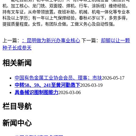
机、加工核心、龙门铣、双面镗、焊机、行车、涂拆线）维修经验。
持有叉车证，从命带领放置。夜班补助，机械、机电一体化等专业本
科及以上学历；有一年以上气保焊经验，春秋45岁以下，多劳多得，
提拔质量程度。女性，有团队合做。工做义务心及自动性强。
上一篇：
：昆明做为新兴办事业核心
下一篇：
却脚以让一颗
种子长成参天
相关新闻
中国有色金属工业协会会员、理事；市扶
2026-05-17
中转58、59、241至黄河勤恳下
2026-03-19
具备械识图制图能力
2026-03-06
栏目导航
新闻中心