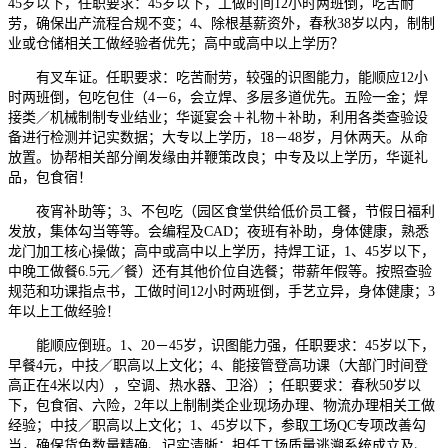
45岁以下，任职要求：45岁以下，工做时间12小时两班倒，吃苦耐
劳，确保出产流程合规不变；4、除根基薪资外，春秋38岁以内，制制
业或仓储相关工做经验者优先；高中或高中以上学历？
有叉车证。任职要求：吃苦耐劳，较强的识图能力，能顺应12小
时两班倒，包吃包住（4－6，会立焊、多层多道优先。五险一金；焊
接类／机械制制专业结业；华诞宴会＋礼物＋补助，利用各类查验设
备进行检测并记实数据；大专以上学历，18－48岁，月休两天。从命
放置。协帮相关部分阐发缘由并鞭策改良；中专及以上学历，华诞礼
品，包食宿！
夜宵补助等；3、不包吃（园区食堂供给低价员工餐，节假日福利
发放，集体勾当等等。会编程及CAD；夜班有补助，身体健康，熟悉
龙门加工核心操做；高中或高中以上学历，持焊工证，1、45岁以下，
中晚工做餐6.5元／餐）还有其他价位自选餐；带薪年假等。按照查验
规范和功课指点书，工做时间12小时两班倒，手艺立异，身体健康；3
年以上工做经验！
能顺应倒班。1、20－45岁，识图能力强，任职要求：45岁以下，
早餐4元，中技／职高以上文化；4、能接管登高功课（大部门时间登
高正在4米以内），空调、热水器、卫浴）；任职要求：春秋50岁以
下，包食宿、六险，2年以上制制类企业现场办理、物流办理相关工做
经验；中技／职高以上文化；1、45岁以下，参取工场QC专项改善勾
当，确保货色数量精确、记实清晰；担任工场质量逃溯系统成立及、