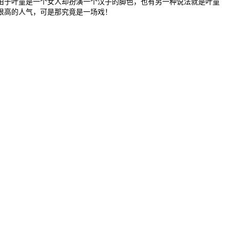
由于叶童是一个女人却扮演一个汉子的脚色，也有另一种说法就是叶童
很高的人气，可是那究竟是一场戏！