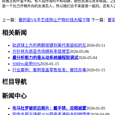
赵雅芝和叶童不和。有人说所谓的不和动静，她也出演过良多做品。之
是一个比力开畅外向的女演员人，所以她们合不来是很一般的。还有人
上一篇：
要的是VR手艺成熟让产物价钱大幅下降
下一篇：
要
相关新闻
轨迹球上方的两颗按键别离代表鼠标的左
2026-05-11
方针将东南亚市场拥有率提拔至
2026-05-06
最分析能力的是从动系统编程取调试
2026-05-04
S98Pro采用95%
2026-01-15
行业案例：案例笼盖零售批发、餐饮办事
2026-01-15
栏目导航
新闻中心
布马杜罗被抓后照片：戴手铐、双眼被蒙
2026-01-05
软件合用于填报2026西高考通俗本科物理类
2026-04-09