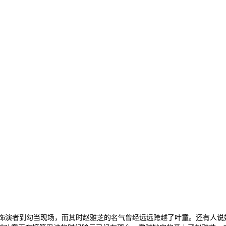
饰演者到勾当现场，而其时赵雅芝的名气曾经远远跨越了叶童。还有人说