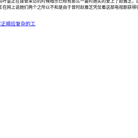
前叶童正在接管采访的时候暗示已经有那么一霎时她实的爱上了赵雅芝，
正在网上说她们两个之所以不和是由于昔时赵雅芝凭仗着这部电视剧获得
实正顺应复杂的工