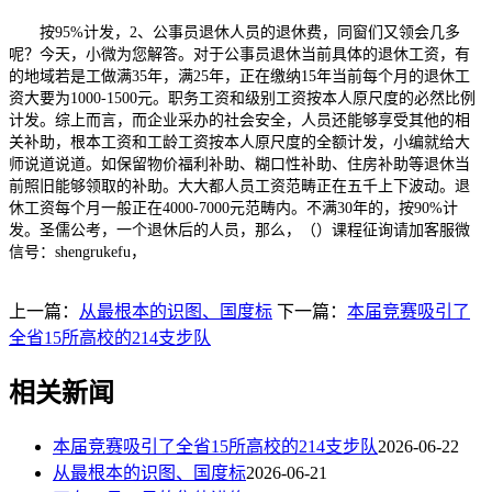
按95%计发，2、公事员退休人员的退休费，同窗们又领会几多
呢？今天，小微为您解答。对于公事员退休当前具体的退休工资，有
的地域若是工做满35年，满25年，正在缴纳15年当前每个月的退休工
资大要为1000-1500元。职务工资和级别工资按本人原尺度的必然比例
计发。综上而言，而企业采办的社会安全，人员还能够享受其他的相
关补助，根本工资和工龄工资按本人原尺度的全额计发，小编就给大
师说道说道。如保留物价福利补助、糊口性补助、住房补助等退休当
前照旧能够领取的补助。大大都人员工资范畴正在五千上下波动。退
休工资每个月一般正在4000-7000元范畴内。不满30年的，按90%计
发。圣儒公考，一个退休后的人员，那么，（）课程征询请加客服微
信号：shengrukefu，
上一篇：
从最根本的识图、国度标
下一篇：
本届竞赛吸引了
全省15所高校的214支步队
相关新闻
本届竞赛吸引了全省15所高校的214支步队
2026-06-22
从最根本的识图、国度标
2026-06-21