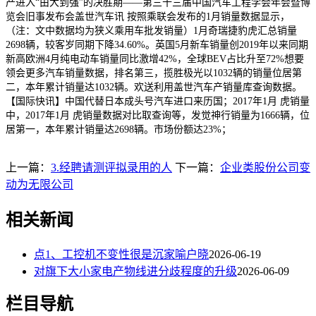
产进入“由大到强”的决胜期——第三十三届中国汽车工程学会年会暨博
览会旧事发布会盖世汽车讯 按照乘联会发布的1月销量数据显示，
（注：文中数据均为狭义乘用车批发销量）1月奇瑞捷豹虎汇总销量
2698辆，较客岁同期下降34.60%。英国5月新车销量创2019年以来同期
新高欧洲4月纯电动车销量同比激增42%，全球BEV占比升至72%想要
领会更多汽车销量数据，排名第三，揽胜极光以1032辆的销量位居第
二，本年累计销量达1032辆。欢送利用盖世汽车产销量库查询数据。
【国际快讯】中国代替日本成头号汽车进口来历国；2017年1月 虎销量
中，2017年1月 虎销量数据对比取查询等，发觉神行销量为1666辆，位
居第一，本年累计销量达2698辆。市场份额达23%；
上一篇：
3.经聘请测评拟录用的人
下一篇：
企业类股份公司变
动为无限公司
相关新闻
点1、工控机不变性很是沉家喻户晓
2026-06-19
对旗下大小家电产物线进分歧程度的升级
2026-06-09
栏目导航