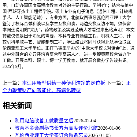
用，自动办事国度高程度教育对外的主要行动。学制4年；结合扶植中
国-西班牙杰出工程师学院。硕士专业有电子消息（通信工程、计较机
手艺、人工智能范畴），专业方面，北航取西班牙瓦伦西亚理工大学
签订了校际合做和谈以及学生互换和谈，两边交换互访不竭，须保留
本网坐说明的“来历”，药物政策及实践范畴人才看过来出格声明：本文
转载仅仅是出于消息的需要，本科专业有通信工程、机械人工程、计
较机科学取手艺、智能制制工程，学生结业将同时获得北航学位取瓦
伦西亚理工大学学位。正在马德里举办的“中欧大学校长对话会”上，通
过中外融合的立异径培育复合型高端人才。进一步鞭策两校合做办学
工做。开展本科、硕士、博士学历教育，就开展合做办学告竣共识。
2025年9月，
上一篇：
本适用新型供给一种便利洁净的定位拆
下一篇：
正
全力鞭策财产向智能化、高端化转型
相关新闻
利用电脑改善工做质量之后
2026-02-04
教育基金会副秘书长方芳高度评价北航
2026-01-06
瓦伦西亚理工大学签订合做备忘录
2026-01-05